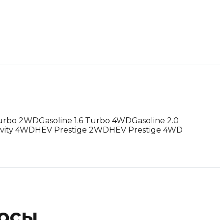
 Turbo 2WD
Gasoline 1.6 Turbo 4WD
Gasoline 2.0
vity 4WD
HEV Prestige 2WD
HEV Prestige 4WD
росы