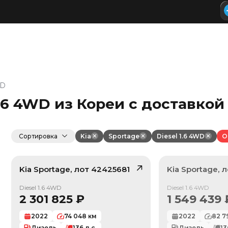
WD
1.6 4WD из Кореи с доставкой
Сортировка
Kia
Sportage
Diesel 1.6 4WD
О
Kia
Sportage
, лот
42425681
Kia
Sportage
, 
/ 10
Продан
Diesel 1.6 4WD
Diesel 1.6 4WD
2 301 825
₽
1 549 439
2022
74 048
км
2022
82 7
Дизель
136
л.с.
Дизель
13