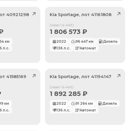
лот
40921298
Kia
Sportage
, лот
41161808
Продан
Diesel 1.6 4WD
₽
1 806 573
₽
54
км
2022
96 447
км
Дизель
6
л.с.
136
л.с.
Автомат
лот
41585169
Kia
Sportage
, лот
41194147
Продан
Diesel 1.6 4WD
₽
1 892 285
₽
99
км
2022
91 264
км
Дизель
6
л.с.
136
л.с.
Автомат