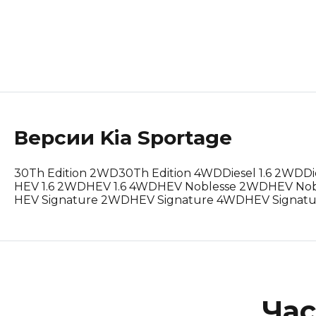
Lotus
Maserati
Mclaren
Peugeot
Версии
Kia
Sportage
Polestar
30Th Edition 2WD
30Th Edition 4WD
Diesel 1.6 2WD
Di
Porsche
HEV 1.6 2WD
HEV 1.6 4WD
HEV Noblesse 2WD
HEV No
HEV Signature 2WD
HEV Signature 4WD
HEV Signatu
Renault Korea (Samsung)
Rolls-Royce
Suzuki
Час
Tesla