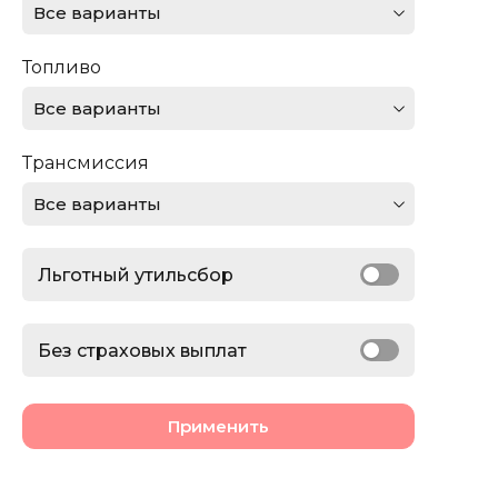
Все варианты
Ferrari
Топливо
Ford
Все варианты
GMC
Трансмиссия
Honda
Все варианты
Jaguar
Льготный утильсбор
Jeep
Lamborghini
Без страховых выплат
Land Rover
Применить
Lexus
Lincoln