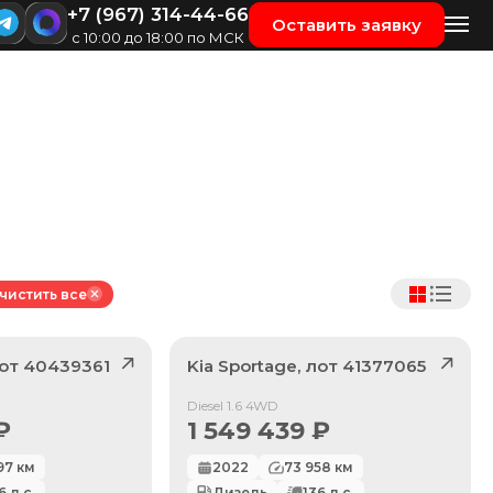
+7 (967) 314-44-66
Оставить заявку
с 10:00 до 18:00 по МСК
чистить все
лот
40439361
Kia
Sportage
, лот
41377065
Продан
Diesel 1.6 4WD
₽
1 549 439
₽
97
км
2022
73 958
км
6
л.с.
Дизель
136
л.с.