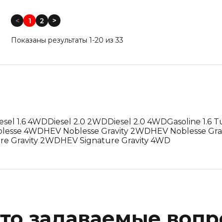
Год выпуска: Меньше
<
1
2
<
Год выпуска: Больше
Показаны результаты 1-20 из 33
Пробег: Меньше
Пробег: Больше
По дате: Новые
По дате: Старые
esel 1.6 4WD
Diesel 2.0 2WD
Diesel 2.0 4WD
Gasoline 1.6
blesse 4WD
HEV Noblesse Gravity 2WD
HEV Noblesse Gra
re Gravity 2WD
HEV Signature Gravity 4WD
то задаваемые воп