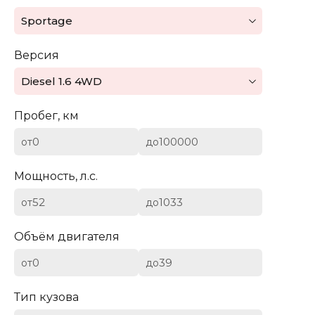
Mazda
Sportage
Mercedes-Benz
Версия
Mini
Diesel 1.6 4WD
Aston Martin
Пробег, км
Bentley
от
до
BYD
Мощность, л.с.
Cadillac
от
до
Chevrolet
Объём двигателя
от
до
Citroen (DS)
Тип кузова
Dodge