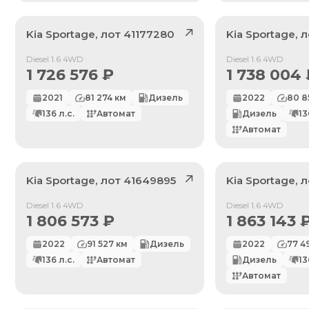
Kia
Sportage
, лот
41177280
Kia
Sportage
, 
Продан
Продан
Diesel 1.6 4WD
Diesel 1.6 4WD
1 726 576
₽
1 738 004
2021
81 274
км
Дизель
2022
80 8
136
л.с.
Автомат
Дизель
13
Автомат
Kia
Sportage
, лот
41649895
Kia
Sportage
, 
Продан
Продан
Diesel 1.6 4WD
Diesel 1.6 4WD
1 806 573
₽
1 863 143
2022
91 527
км
Дизель
2022
77 4
136
л.с.
Автомат
Дизель
13
Автомат