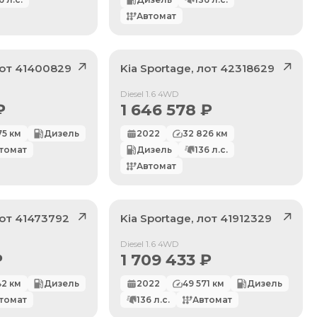
Автомат
лот
41400829
Kia
Sportage
, лот
42318629
Продан
Diesel 1.6 4WD
₽
1 646 578
₽
75
км
Дизель
2022
32 826
км
томат
Дизель
136
л.с.
Автомат
лот
41473792
Kia
Sportage
, лот
41912329
Продан
Diesel 1.6 4WD
₽
1 709 433
₽
42
км
Дизель
2022
49 571
км
Дизель
томат
136
л.с.
Автомат