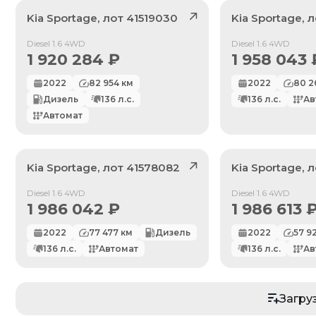
Kia
Sportage
, лот
41519030
Kia
Sportage
, 
Продан
Продан
Diesel 1.6 4WD
Diesel 1.6 4WD
1 920 284
₽
1 958 043
2022
82 954
км
2022
80 2
Дизель
136
л.с.
136
л.с.
Ав
Автомат
Kia
Sportage
, лот
41578082
Kia
Sportage
, 
Продан
Продан
Diesel 1.6 4WD
Diesel 1.6 4WD
1 986 042
₽
1 986 613
2022
77 477
км
Дизель
2022
57 9
136
л.с.
Автомат
136
л.с.
Ав
По умолчанию
Цена: Дешевле
Загру
Цена: Дороже