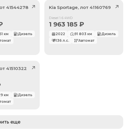
лот
41544278
Kia
Sportage
, лот
41160769
Продан
Diesel 1.6 4WD
₽
1 963 185
₽
61
км
Дизель
2022
91 803
км
Дизель
томат
136
л.с.
Автомат
лот
41510322
₽
29
км
Дизель
томат
зить еще