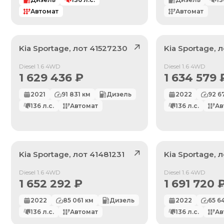
Автомат
Автомат
Kia
Sportage
, лот
41527230
Kia
Sportage
, 
Продан
Продан
Diesel 1.6 4WD
Diesel 1.6 4WD
1 629 436
₽
1 634 579
2021
91 831
км
Дизель
2022
92 6
136
л.с.
Автомат
136
л.с.
Ав
Kia
Sportage
, лот
41481231
Kia
Sportage
, 
Продан
Продан
Diesel 1.6 4WD
Diesel 1.6 4WD
1 652 292
₽
1 691 720
2022
85 061
км
Дизель
2022
65 6
136
л.с.
Автомат
136
л.с.
Ав