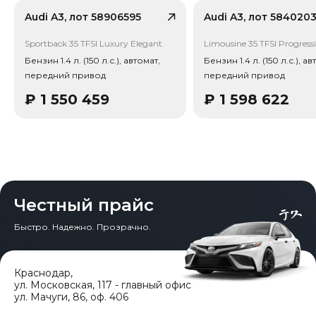
Тип привода: Передний привод (FWD).
Audi A3, лот 58906595
Audi A3, лот 584020
Sportback 35 TFSI Luxury Elegant
Limousine 35 TFSI Progress
Бензин 1.4 л. (150 л.с.), автомат,
Бензин 1.4 л. (150 л.с.), ав
передний привод
передний привод
₽
1 550 459
₽
1 598 622
Честный прайс
Быстро. Надежно. Прозрачно.
Краснодар
,
ул. Московская, 117 - главный офис
ул. Мачуги, 86, оф. 406