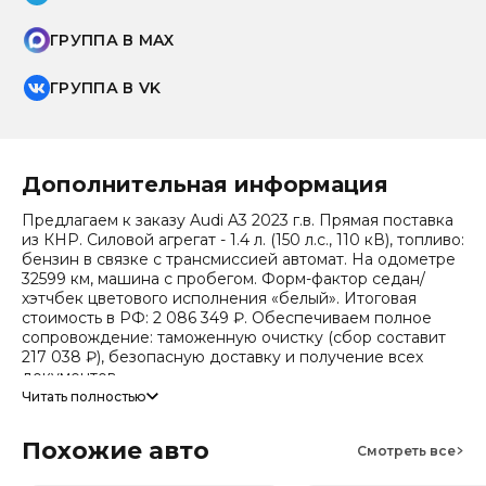
ГРУППА В MAX
ГРУППА В VK
Дополнительная информация
Предлагаем к заказу Audi A3 2023 г.в. Прямая поставка
из КНР. Силовой агрегат - 1.4 л. (150 л.с., 110 кВ), топливо:
бензин в связке с трансмиссией автомат. На одометре
32599 км, машина с пробегом. Форм-фактор седан/
хэтчбек цветового исполнения «белый». Итоговая
стоимость в РФ: 2 086 349 ₽. Обеспечиваем полное
сопровождение: таможенную очистку (сбор составит
217 038 ₽), безопасную доставку и получение всех
документов.
Читать полностью
Стоимость ориентировочная, актуальный прайс
уточняйте при обращении. Гарантируем полную
Похожие авто
дефектовку и точные сроки логистики. Работаем и
Смотреть все
консультируем круглосуточно.