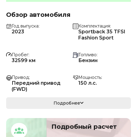
Обзор автомобиля
Год выпуска
Комплектация
2023
Sportback 35 TFSI
Fashion Sport
Пробег
Топливо
32599 км
Бензин
Привод
Мощность
Передний привод
150 л.с.
(FWD)
Коробка передач
Мощность
Подробнее
Автомат
110 кВ
Кузов
Объём двигателя
Подробный расчет
седан/хэтчбек
1.4 л