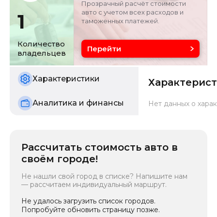
Прозрачный расчёт стоимости
авто с учетом всех расходов и
1
таможенных платежей.
Объём двигателя
Цвет
2 л
белый
Количество
Перейти
владельцев
Состояние
б/у
Характеристики
Характерис
Аналитика и финансы
Нет данных о харак
Рассчитать стоимость авто в
своём городе!
Не нашли свой город в списке? Напишите нам
— рассчитаем индивидуальный маршрут.
Не удалось загрузить список городов.
Попробуйте обновить страницу позже.