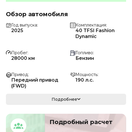
Обзор автомобиля
Год выпуска
Комплектация
2025
40 TFSI Fashion
Dynamic
Пробег
Топливо
28000 км
Бензин
Привод
Мощность
Передний привод
190 л.с.
(FWD)
Коробка передач
Мощность
Подробнее
Автомат
140 кВ
Кузов
VIN
Подробный расчет
седан
LFV3A28W8R36999
94