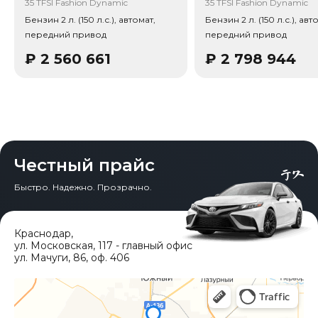
Китая, без растаможки.
35 TFSI Fashion Dynamic
35 TFSI Fashion Dynamic
Бензин 2 л. (150 л.с.), автомат,
Бензин 2 л. (150 л.с.), авт
Тип привода: Передний привод (FWD).
передний привод
передний привод
₽
2 560 661
₽
2 798 944
Честный прайс
Быстро. Надежно. Прозрачно.
Краснодар
,
ул. Московская, 117 - главный офис
ул. Мачуги, 86, оф. 406