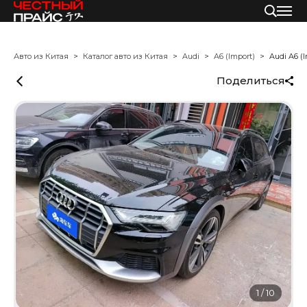
Авто из Китая
Каталог авто из Китая
Audi
A6 (Import)
Audi A6 (I
Поделиться
1
/
10