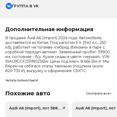
ГРУППА В VK
Дополнительная информация
В продаже Audi A6 (Import) 2024 года. Автомобиль
доставляется из Китая. Под капотом 3 л. (340 л.с., 250
кВ), работает на топливе «гибрид (бензин)» в паре с
коробкой передач автомат. Заявленный пробег: 39900
км, состояние - б/у. Кузов седан в цвете «черный», VIN:
WAU9GCF23RN023654. Цена под ключ: 8 666 554 ₽. Мы
берем на себя все этапы: таможню (пошлина около
820 733 ₽), выгрузку и оформление СБКТС.
Цена зависит от курса валют, точный расчет
Читать полностью
запрашивайте у менеджера. Предоставим детальный
отчет об авто и смету доставки. Мы на связи 24/7.
Похожие авто
Прогноз стоимости (по данным che): сейчас авто стоит
Смотреть все
4 593 856 ₽, через 2 года — 3 231 738 ₽ (ожидаемое
снижение 27.8%). Важно: расчет без учета пошлин и
сборов РФ.
Audi A6 (Import), лот 58824000
Модель относится к классу «Средний-большой класс»