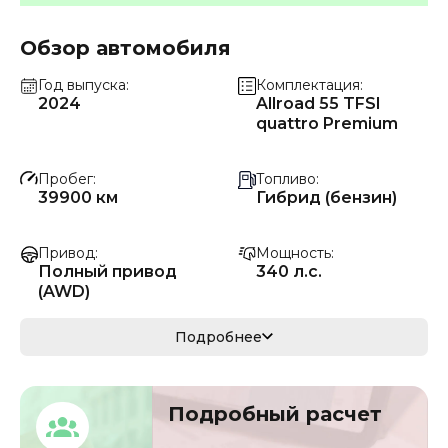
Обзор автомобиля
Год выпуска
Комплектация
2024
Allroad 55 TFSI
quattro Premium
Пробег
Топливо
39900 км
Гибрид (бензин)
Привод
Мощность
Полный привод
340 л.с.
(AWD)
Коробка передач
Мощность
Подробнее
Автомат
250 кВ
Кузов
VIN
Подробный расчет
седан
WAU9GCF23RN0236
54