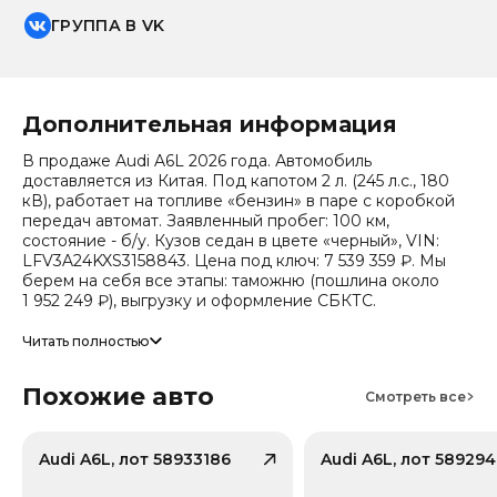
ГРУППА В VK
Дополнительная информация
В продаже Audi A6L 2026 года. Автомобиль
доставляется из Китая. Под капотом 2 л. (245 л.с., 180
кВ), работает на топливе «бензин» в паре с коробкой
передач автомат. Заявленный пробег: 100 км,
состояние - б/у. Кузов седан в цвете «черный», VIN:
LFV3A24KXS3158843. Цена под ключ: 7 539 359 ₽. Мы
берем на себя все этапы: таможню (пошлина около
1 952 249 ₽), выгрузку и оформление СБКТС.
Цена зависит от курса валют, точный расчет
Читать полностью
запрашивайте у менеджера. Предоставим детальный
отчет об авто и смету доставки. Мы на связи 24/7.
Похожие авто
Смотреть все
Привод - Полный привод (AWD).
Audi A6L, лот 58933186
Audi A6L, лот 589294