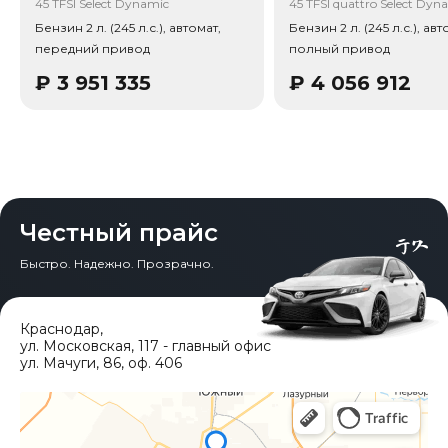
45 TFSI Select Dynamic
45 TFSI quattro Select Dyn
Бензин 2 л. (245 л.с.), автомат,
Бензин 2 л. (245 л.с.), авт
передний привод
полный привод
₽
3 951 335
₽
4 056 912
Честный прайс
Быстро. Надежно. Прозрачно.
Краснодар
,
ул. Московская, 117 - главный офис
ул. Мачуги, 86, оф. 406