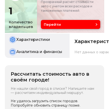
Прозрачный расчёт стоимости
авто с учетом всех расходов и
1
таможенных платежей.
Объём двигателя
Цвет
2 л
черный
Количество
Перейти
владельцев
Состояние
б/у
Характеристики
Характерис
Аналитика и финансы
Нет данных о харак
Рассчитать стоимость авто в
своём городе!
Не нашли свой город в списке? Напишите нам
— рассчитаем индивидуальный маршрут.
Не удалось загрузить список городов.
Попробуйте обновить страницу позже.