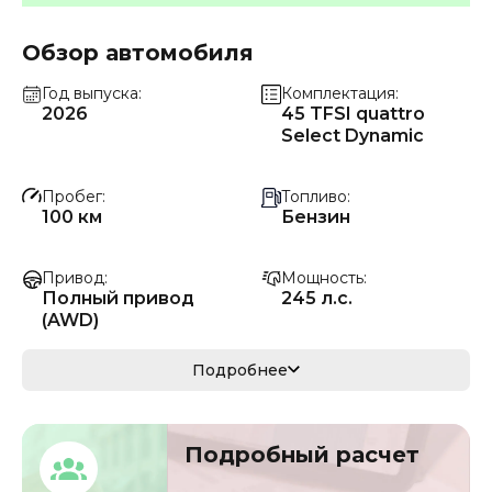
Обзор автомобиля
Год выпуска
Комплектация
2026
45 TFSI quattro
Select Dynamic
Пробег
Топливо
100 км
Бензин
Привод
Мощность
Полный привод
245 л.с.
(AWD)
Коробка передач
Мощность
Подробнее
Автомат
180 кВ
Кузов
VIN
Подробный расчет
седан
LFV3A24KXS315884
3