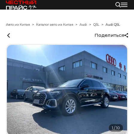
Авто из Китая
Каталог авто из Китая
Audi
Q5L
Audi Q5L
Поделиться
1
/
10