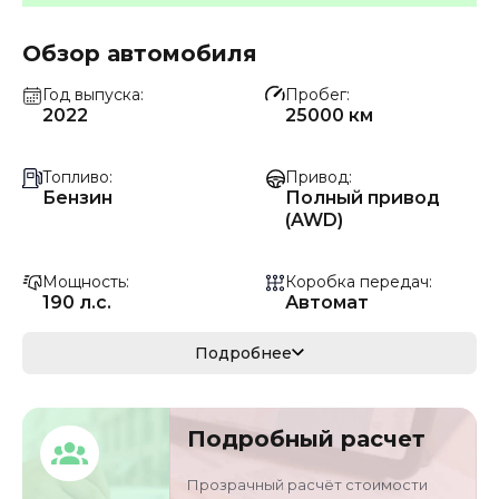
Обзор автомобиля
Год выпуска
Пробег
2022
25000 км
Топливо
Привод
Бензин
Полный привод
(AWD)
Мощность
Коробка передач
190 л.с.
Автомат
Мощность
Кузов
Подробнее
140 кВ
кроссовер/
внедорожник
Подробный расчет
VIN
Объём двигателя
LFV3B2FYXN305829
2 л
Прозрачный расчёт стоимости
2