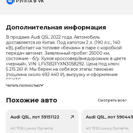
ГРУППА В VK
Дополнительная информация
В продаже Audi Q5L 2022 года. Автомобиль
доставляется из Китая. Под капотом 2 л. (190 л.с., 140
кВ), работает на топливе «бензин» в паре с коробкой
передач автомат. Заявленный пробег: 25000 км,
состояние - б/у. Кузов кроссовер/внедорожник в цвете
«черный», VIN: LFV3B2FYXN3058292. Цена под ключ:
5 215 261 ₽. Мы берем на себя все этапы: таможню
(пошлина около 492 440 ₽), выгрузку и оформление
СБКТС.
Читать полностью
Цена зависит от курса валют, точный расчет
запрашивайте у менеджера. Предоставим детальный
Похожие авто
отчет об авто и смету доставки. Мы на связи 24/7.
Смотреть все
Прогноз стоимости (по данным che): сейчас авто стоит
2 669 176 ₽, через 2 года — 2 154 492 ₽ (ожидаемое
снижение 20.3%). Важно: расчет без учета пошлин и
Audi Q5L, лот 59151122
Audi Q5L, лот 59044
сборов РФ.
40 TFSI Luxury Dynamic
40 TFSI Luxury Dynamic
Модель относится к классу «Средний кроссовер (SUV)»