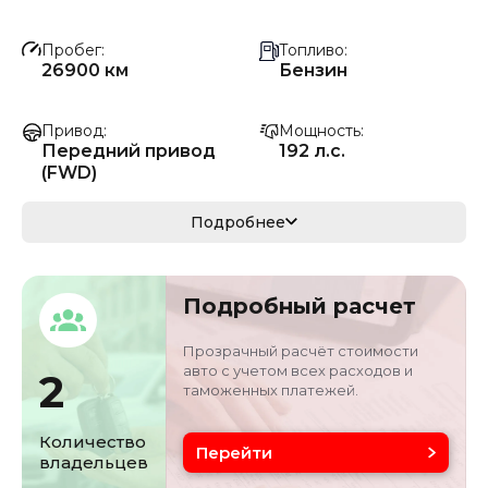
Пробег
Топливо
26900 км
Бензин
Привод
Мощность
Передний привод
192 л.с.
(FWD)
Коробка передач
Мощность
Подробнее
Автомат
141 кВ
Кузов
VIN
Подробный расчет
седан/хэтчбек
LBV2W7101MM0126
05
Прозрачный расчёт стоимости
авто с учетом всех расходов и
2
таможенных платежей.
Объём двигателя
Цвет
2 л
синий
Количество
Перейти
владельцев
Состояние