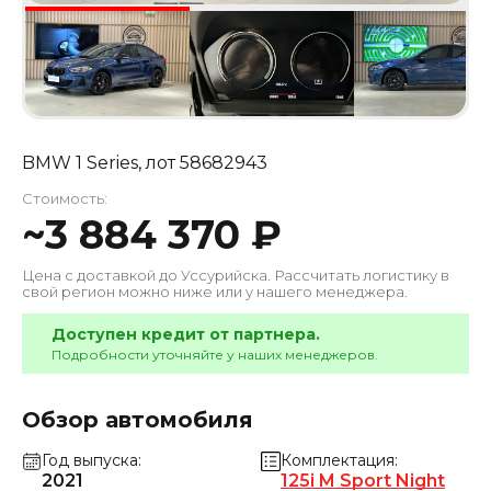
BMW 1 Series
, лот
58682943
Стоимость:
~
3 884 370
₽
Цена с доставкой до
Уссурийска
. Рассчитать логистику в
свой регион можно ниже или у нашего менеджера.
Доступен кредит от партнера.
Подробности уточняйте у наших менеджеров.
Обзор автомобиля
Год выпуска
Комплектация
2021
125i M Sport Night