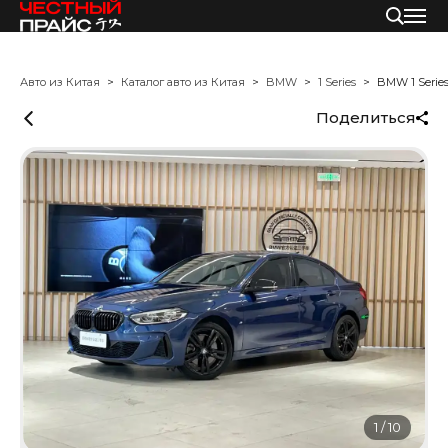
Авто из Китая
Каталог авто из Китая
BMW
1 Series
BMW 1 Serie
Поделиться
1
/
10