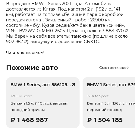
В продаже BMW 1 Series 2021 года. Автомобиль
доставляется из Китая. Под капотом 2 л. (192 л.с., 141
кВ), работает на топливе «бензин» в паре с коробкой
передач автомат. Заявленный пробег: 26900 км,
состояние - б/у. Кузов седан/хэтчбек в цвете «синий»,
VIN: LBV2W7101MM012605. Цена под ключ: 3 884 370 ₽.
Мы берем на себя все этапы: таможню (пошлина около
902 962 ₽), выгрузку и оформление СБКТС.
Цена зависит от курса валют, точный расчет
Читать полностью
запрашивайте у менеджера. Предоставим детальный
отчет об авто и смету доставки. Мы на связи 24/7.
Похожие авто
Смотреть все
Привод - Передний привод (FWD).
BMW 1 Series, лот 58610927
BMW 1 Series, лот 57
120i M Sport
120i M Sport
Бензин 1.5 л. (140 л.с.), автомат,
Бензин 1.5 л. (136 л.с.), ав
передний привод
передний привод
₽
1 468 987
₽
1 504 185