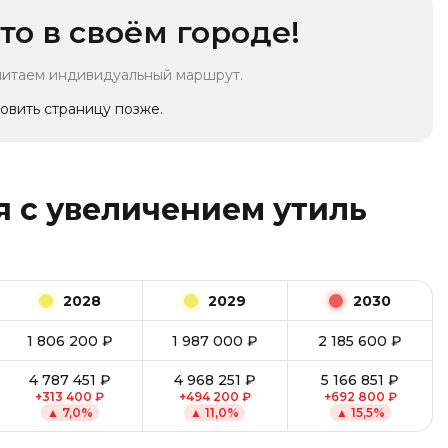
то в своём городе!
читаем индивидуальный маршрут.
овить страницу позже.
 с увеличением утиль
2028
2029
2030
1 806 200
₽
1 987 000
₽
2 185 600
₽
4 787 451
₽
4 968 251
₽
5 166 851
₽
+
313 400
₽
+
494 200
₽
+
692 800
₽
▲
7,0
%
▲
11,0
%
▲
15,5
%