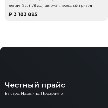
1 владелец
Бензин 2 л. (178 л.с.), автомат, передний привод
₽
3 183 895
Честный прайс
Быстро. Надежно. Прозрачно.