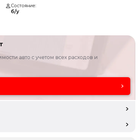
Состояние
б/у
т
мости авто с учетом всех расходов и