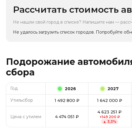
Рассчитать стоимость ав
Не нашли свой город в списке? Напишите нам — расс
Не удалось загрузить список городов. Попробуйте обн
Подорожание автомобиля
сбора
Год
2026
2027
Утильсбор
1 492 800
₽
1 642 000
₽
4 623 251
₽
Цена с утилем
4 474 051
₽
+
149 200
₽
▲
3,3
%