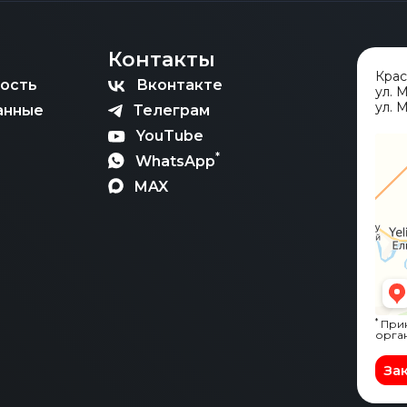
Контакты
Кра
ость
Вконтакте
ул. 
ул. М
анные
Телеграм
YouTube
*
WhatsApp
MAX
*
Прин
орга
За