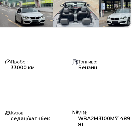
Пробег
Топливо
33000 км
Бензин
Кузов
VIN
седан/хэтчбек
WBA2M3100M71489
81