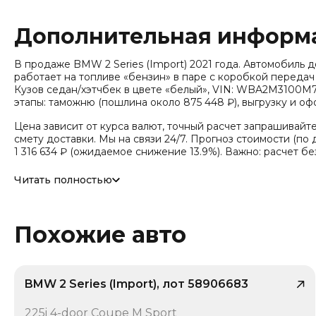
Дополнительная информ
В продаже BMW 2 Series (Import) 2021 года. Автомобиль дост
работает на топливе «бензин» в паре с коробкой передач 
Кузов седан/хэтчбек в цвете «белый», VIN: WBA2M3100M71
этапы: таможню (пошлина около 875 448 ₽), выгрузку и о
Цена зависит от курса валют, точный расчет запрашивайт
смету доставки. Мы на связи 24/7. Прогноз стоимости (по д
1 316 634 ₽ (ожидаемое снижение 13.9%). Важно: расчет б
Привод - Задний привод (RWD).
Читать полностью
Похожие авто
BMW 2 Series (Import), лот 58906683
/ 10
225i 4-door Coupe M Sport