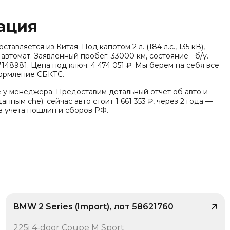
ация
авляется из Китая. Под капотом 2 л. (184 л.с., 135 кВ),
автомат. Заявленный пробег: 33000 км, состояние - б/у.
48981. Цена под ключ: 4 474 051 ₽. Мы берем на себя все
формление СБКТС.
е у менеджера. Предоставим детальный отчет об авто и
анным che): сейчас авто стоит 1 661 353 ₽, через 2 года —
ез учета пошлин и сборов РФ.
BMW 2 Series (Import), лот 58621760
/ 10
225i 4-door Coupe M Sport