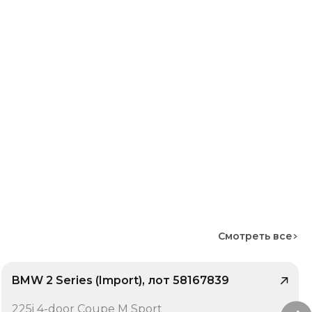
Смотреть все
BMW 2 Series (Import), лот 58167839
/ 10
225i 4-door Coupe M Sport