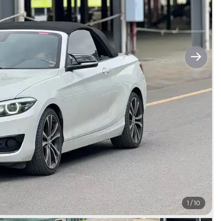
1
/
10