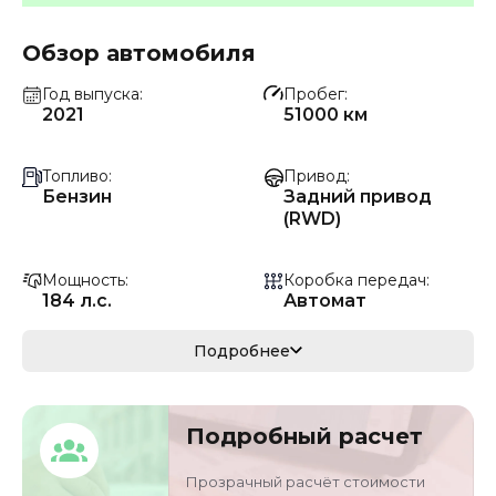
Обзор автомобиля
Год выпуска
Пробег
2021
51000 км
Топливо
Привод
Бензин
Задний привод
(RWD)
Мощность
Коробка передач
184 л.с.
Автомат
Мощность
Кузов
Подробнее
135 кВ
седан
VIN
Объём двигателя
Подробный расчет
LBV6R4108MM0155
2 л
90
Прозрачный расчёт стоимости