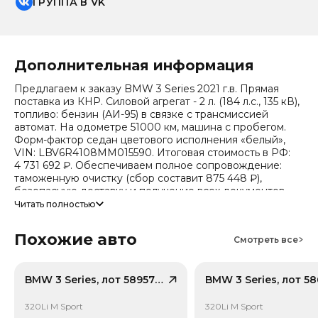
ГРУППА В VK
Дополнительная информация
Предлагаем к заказу BMW 3 Series 2021 г.в. Прямая
поставка из КНР. Силовой агрегат - 2 л. (184 л.с., 135 кВ),
топливо: бензин (АИ-95) в связке с трансмиссией
автомат. На одометре 51000 км, машина с пробегом.
Форм-фактор седан цветового исполнения «белый»,
VIN: LBV6R4108MM015590. Итоговая стоимость в РФ:
4 731 692 ₽. Обеспечиваем полное сопровождение:
таможенную очистку (сбор составит 875 448 ₽),
безопасную доставку и получение всех документов.
Читать полностью
Стоимость ориентировочная, актуальный прайс
уточняйте при обращении. Гарантируем полную
Похожие авто
дефектовку и точные сроки логистики. Работаем и
Смотреть все
консультируем круглосуточно. Аналитика китайского
рынка (che): текущая цена в КНР 1 912 710 ₽, прогноз на
24 месяца — 1 436 328 ₽ (потеря в цене 18.7%).
BMW 3 Series, лот 58957880
Примечание: прогноз актуален для внутреннего рынка
Китая, без растаможки.
320Li M Sport
320Li M Sport