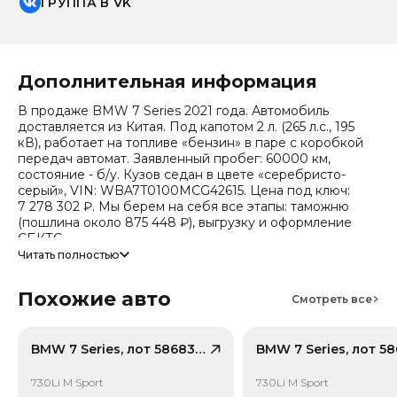
ГРУППА В VK
Дополнительная информация
В продаже BMW 7 Series 2021 года. Автомобиль
доставляется из Китая. Под капотом 2 л. (265 л.с., 195
кВ), работает на топливе «бензин» в паре с коробкой
передач автомат. Заявленный пробег: 60000 км,
состояние - б/у. Кузов седан в цвете «серебристо-
серый», VIN: WBA7T0100MCG42615. Цена под ключ:
7 278 302 ₽. Мы берем на себя все этапы: таможню
(пошлина около 875 448 ₽), выгрузку и оформление
СБКТС.
Читать полностью
Цена зависит от курса валют, точный расчет
запрашивайте у менеджера. Предоставим детальный
Похожие авто
отчет об авто и смету доставки. Мы на связи 24/7.
Смотреть все
Прогноз стоимости (по данным che): сейчас авто стоит
4 055 233 ₽, через 2 года — 3 231 738 ₽ (ожидаемое
снижение 15.1%). Важно: расчет без учета пошлин и
BMW 7 Series, лот 58683909
сборов РФ.
730Li M Sport
730Li M Sport
Модель относится к классу «Большой автомобиль»