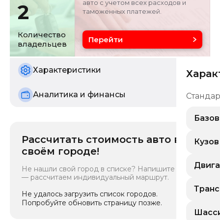
авто с учетом всех расходов и
2
таможенных платежей.
Цвет
Состояние
серебристо-серый
б/у
Количество
Перейти
владельцев
Характеристики
Харак
Аналитика и финансы
Станда
Базов
Рассчитать стоимость авто в
Класс
:
Кузов
своём городе!
Больш
Тип эн
Тип ку
Двига
Бензи
Не нашли свой город в списке? Напишите нам
Седан
— рассчитаем индивидуальный маршрут.
Эко-ст
Тип дв
Китай 
Надду
Транс
Распа
Не удалось загрузить список городов.
Трансм
Турбо
Кол-во
Попробуйте обновить страницу позже.
8-ст. 
Распол
4
Тип тр
Шасси
Тип ку
Продо
Кол-во