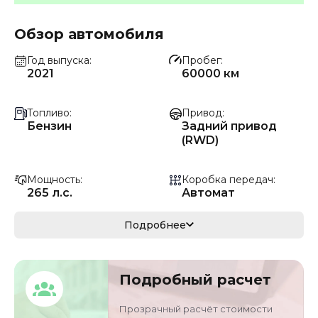
Обзор автомобиля
Год выпуска
Пробег
2021
60000 км
Топливо
Привод
Бензин
Задний привод
(RWD)
Мощность
Коробка передач
265 л.с.
Автомат
Мощность
Кузов
Подробнее
195 кВ
седан
VIN
Объём двигателя
Подробный расчет
WBA7T0100MCG42
2 л
615
Прозрачный расчёт стоимости