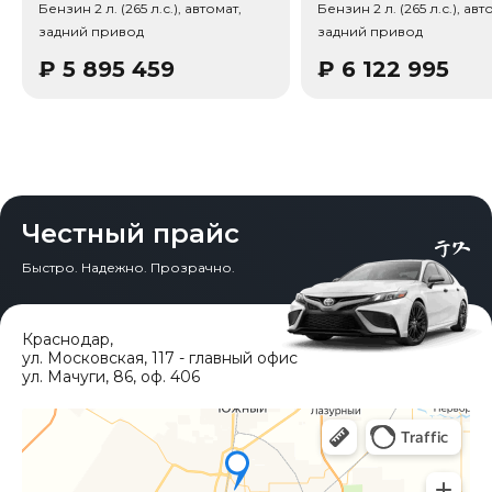
Бензин 2 л. (265 л.с.), автомат,
Бензин 2 л. (265 л.с.), авт
(эко-стандарт Китай VI), заводская гарантия - 3 года или
задний привод
задний привод
100 000 км. Привод - Задний привод (RWD).
Дополнительно по комплектации известно: Тип
₽
5 895 459
₽
6 122 995
энергии: Бензин, Трансмиссия: 8-ст. автомат (AT,
Tiptronic), Тип кузова/посадка: 4 двери, 5 мест (седан),
Тип кузова/посадка: Седан, Тип дверей: Распашные
двери, Кол-во дверей: 4.
Честный прайс
Быстро. Надежно. Прозрачно.
Краснодар
,
ул. Московская, 117 - главный офис
ул. Мачуги, 86, оф. 406