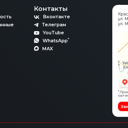
Контакты
Кра
ость
Вконтакте
ул. 
ул. М
анные
Телеграм
YouTube
*
WhatsApp
MAX
*
Прин
орга
За