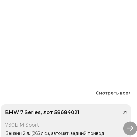
Смотреть все
BMW 7 Series, лот 58684021
/ 9
730Li M Sport
1 владелец
Бензин 2 л. (265 л.с.), автомат, задний привод