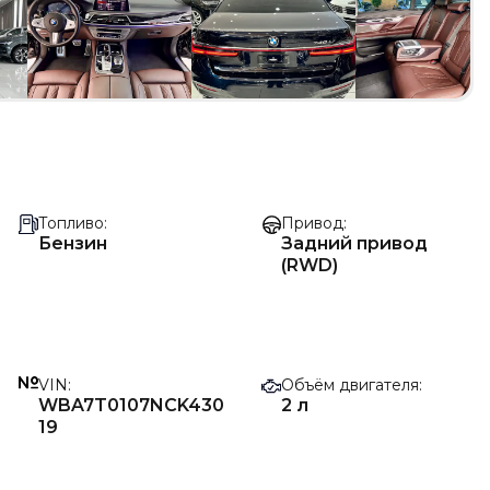
Топливо
Привод
Бензин
Задний привод
(RWD)
VIN
Объём двигателя
WBA7T0107NCK430
2 л
19