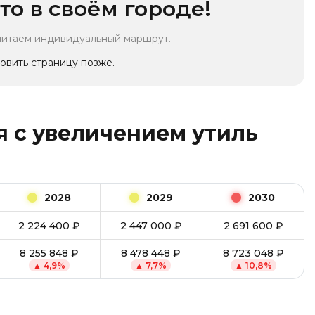
то в своём городе!
читаем индивидуальный маршрут.
овить страницу позже.
 с увеличением утиль
2028
2029
2030
2 224 400
₽
2 447 000
₽
2 691 600
₽
8 255 848
₽
8 478 448
₽
8 723 048
₽
▲
4,9
%
▲
7,7
%
▲
10,8
%