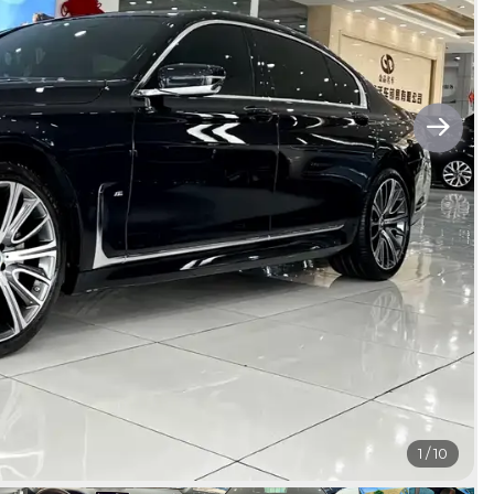
1
/
10