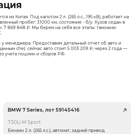
ация
 из Китая. Под капотом 2 л. (265 л.с., 195 кВ), работает на
ленный пробег: 31000 км, состояние - б/у. Кузов седан в
: 7 869 848 ₽. Мы берем на себя все этапы: таможню
.
е у менеджера. Предоставим детальный отчет об авто и
анным che): сейчас авто стоит 5 003 209 ₽, через 2 года —
без учета пошлин и сборов РФ.
дарт Китай VI), заводская гарантия - 3 года или 100 000
плектации известно: Тип энергии: Бензин, Трансмиссия: 8-
 мест (седан), Тип кузова/посадка: Седан, Тип дверей:
BMW 7 Series, лот 59145416
/ 9
730Li M Sport
1 владелец
Бензин 2 л. (265 л.с.), автомат, задний привод