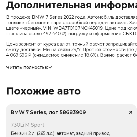
Дополнительная информ
В продаже BMW 7 Series 2022 года. Автомобиль доставляется
топливе «бензин» в паре с коробкой передач автомат. Заяв
цвете «черный», VIN: WBA7T0107NCK43019. Цена под ключ
(пошлина около 492 440 ₽), выгрузку и оформление СБКТС
Цена зависит от курса валют, точный расчет запрашивайт
смету доставки. Мы на связи 24/7. Прогноз стоимости (по д
4 069 596 ₽ (ожидаемое снижение 18.6%). Важно: расчет 
Модель относится к классу «Большой автомобиль» (эко-стан
Читать полностью
км. Привод - Задний привод (RWD). Дополнительно по ком
ст. автомат (AT, Tiptronic), Тип кузова/посадка: 4 двери, 5
Распашные двери, Кол-во дверей: 4.
Похожие авто
BMW 7 Series, лот 58683909
/ 9
730Li M Sport
1 владелец
Бензин 2 л. (265 л.с.), автомат, задний привод