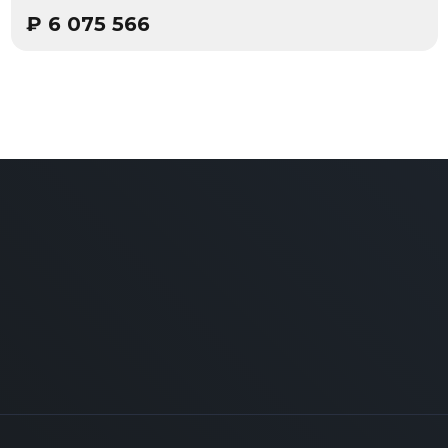
₽
6 075 566