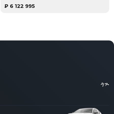
₽
6 122 995