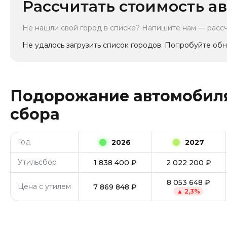
Рассчитать стоимость ав
Не нашли свой город в списке? Напишите нам — расс
Не удалось загрузить список городов. Попробуйте обн
Подорожание автомобиля
сбора
Год
2026
2027
Утильсбор
1 838 400
₽
2 022 200
₽
8 053 648
₽
Цена с утилем
7 869 848
₽
▲
2,3
%