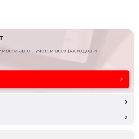
т
мости авто с учетом всех расходов и