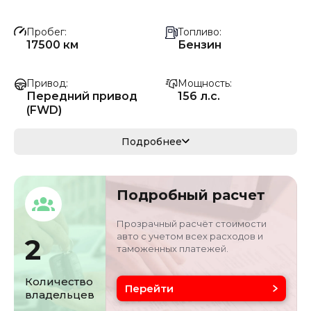
Пробег
Топливо
17500 км
Бензин
Привод
Мощность
Передний привод
156 л.с.
(FWD)
Коробка передач
Мощность
Подробнее
Автомат
115 кВ
Кузов
VIN
Подробный расчет
кроссовер/
LBV11FX04RM71252
внедорожник
5
Прозрачный расчёт стоимости
авто с учетом всех расходов и
2
таможенных платежей.
Объём двигателя
Цвет
1.5 л
белый
Количество
Перейти
владельцев
Состояние