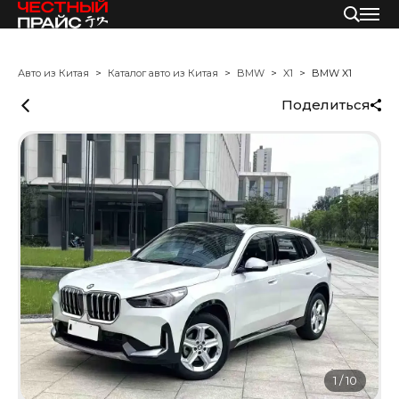
Авто из Китая
Каталог авто из Китая
BMW
X1
BMW X1
Поделиться
1
/
10