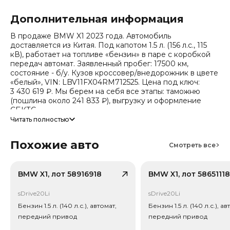
Дополнительная информация
В продаже BMW X1 2023 года. Автомобиль
доставляется из Китая. Под капотом 1.5 л. (156 л.с., 115
кВ), работает на топливе «бензин» в паре с коробкой
передач автомат. Заявленный пробег: 17500 км,
состояние - б/у. Кузов кроссовер/внедорожник в цвете
«белый», VIN: LBV11FX04RM712525. Цена под ключ:
3 430 619 ₽. Мы берем на себя все этапы: таможню
(пошлина около 241 833 ₽), выгрузку и оформление
СБКТС.
Читать полностью
Цена зависит от курса валют, точный расчет
запрашивайте у менеджера. Предоставим детальный
Похожие авто
отчет об авто и смету доставки. Мы на связи 24/7.
Смотреть все
Прогноз стоимости (по данным che): сейчас авто стоит
2 708 045 ₽, через 2 года — 2 349 445 ₽ (ожидаемое
снижение 17.6%). Важно: расчет без учета пошлин и
BMW X1, лот 58916918
BMW X1, лот 58651118
сборов РФ.
sDrive20Li
sDrive20Li
Привод - Передний привод (FWD).
Бензин 1.5 л. (140 л.с.), автомат,
Бензин 1.5 л. (140 л.с.), ав
передний привод
передний привод