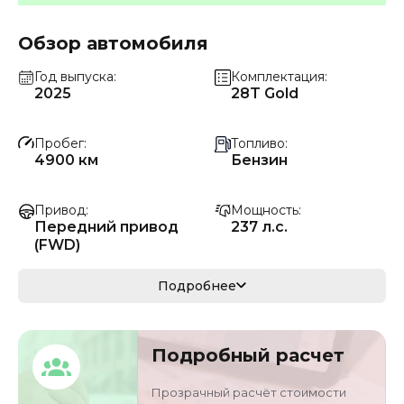
Обзор автомобиля
Год выпуска
Комплектация
2025
28T Gold
Пробег
Топливо
4900 км
Бензин
Привод
Мощность
Передний привод
237 л.с.
(FWD)
Коробка передач
Мощность
Подробнее
Автомат
174 кВ
Кузов
Объём двигателя
Подробный расчет
седан
2 л
Прозрачный расчёт стоимости