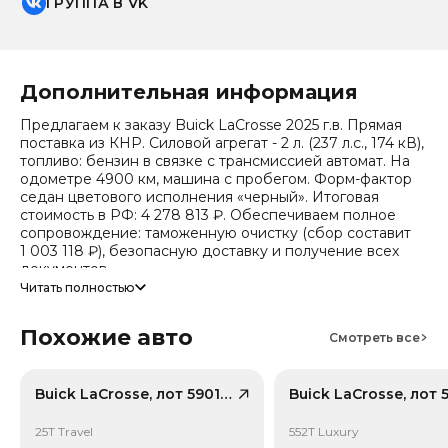
ГРУППА В VK
Дополнительная информация
Предлагаем к заказу Buick LaCrosse 2025 г.в. Прямая
поставка из КНР. Силовой агрегат - 2 л. (237 л.с., 174 кВ),
топливо: бензин в связке с трансмиссией автомат. На
одометре 4900 км, машина с пробегом. Форм-фактор
седан цветового исполнения «черный». Итоговая
стоимость в РФ: 4 278 813 ₽. Обеспечиваем полное
сопровождение: таможенную очистку (сбор составит
1 003 118 ₽), безопасную доставку и получение всех
документов.
Читать полностью
Стоимость ориентировочная, актуальный прайс
уточняйте при обращении. Гарантируем полную
Похожие авто
дефектовку и точные сроки логистики. Работаем и
Смотреть все
консультируем круглосуточно.
Тип привода: Передний привод (FWD).
Buick LaCrosse, лот 59014453
25T Travel
552T Luxury