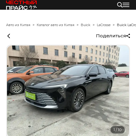
Авто из Китая
Каталог авто из Китая
Buick
LaCrosse
Buick LaCro
Поделиться
1
/
10