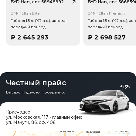
снижение 20.6%). Важно: расчет без учета пошлин и
BYD Han, лот 58948992
BYD Han, лот 586859
сборов РФ.
DM-i 121km Elite
DM-i 121km Premium
Привод - Передний привод (FWD).
Гибрид 1.5 л. (197 л.с.), автомат,
Гибрид 1.5 л. (197 л.с.), ав
передний привод
передний привод
₽
2 645 293
₽
2 698 527
Честный прайс
Быстро. Надежно. Прозрачно.
Краснодар
,
ул. Московская, 117 - главный офис
ул. Мачуги, 86, оф. 406