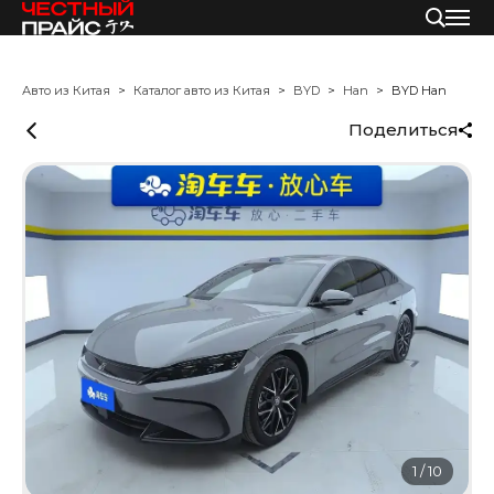
Авто из Китая
Каталог авто из Китая
BYD
Han
BYD Han
Поделиться
1
/
10