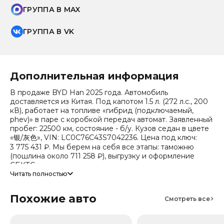
ГРУППА В MAX
ГРУППА В VK
Дополнительная информация
В продаже BYD Han 2025 года. Автомобиль
доставляется из Китая. Под капотом 1.5 л. (272 л.с., 200
кВ), работает на топливе «гибрид (подключаемый,
phev)» в паре с коробкой передач автомат. Заявленный
пробег: 22500 км, состояние - б/у. Кузов седан в цвете
«银/灰色», VIN: LC0C76C43S7042236. Цена под ключ:
3 775 431 ₽. Мы берем на себя все этапы: таможню
(пошлина около 711 258 ₽), выгрузку и оформление
СБКТС.
Читать полностью
Цена зависит от курса валют, точный расчет
запрашивайте у менеджера. Предоставим детальный
Похожие авто
Смотреть все
отчет об авто и смету доставки. Мы на связи 24/7.
Прогноз стоимости (по данным che): сейчас авто стоит
1 481 812 ₽, через 2 года — 1 077 246 ₽ (ожидаемое