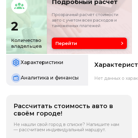
Подробный расчет
седан
LC0C76C43S70422
36
Прозрачный расчёт стоимости
авто с учетом всех расходов и
2
таможенных платежей.
Объём двигателя
Цвет
1.5 л
银/灰色
Количество
Перейти
владельцев
Состояние
б/у
Характеристики
Характерис
Аналитика и финансы
Нет данных о харак
Рассчитать стоимость авто в
своём городе!
Не нашли свой город в списке? Напишите нам
— рассчитаем индивидуальный маршрут.