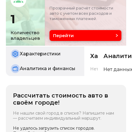
внедорожник
Прозрачный расчёт стоимости
авто с учетом всех расходов и
1
таможенных платежей.
Цвет
Состояние
черный
б/у
Количество
Перейти
владельцев
Характеристики
Характерис
Аналити
Аналитика и финансы
Нет данных о харак
Нет данных
Рассчитать стоимость авто в
своём городе!
Не нашли свой город в списке? Напишите нам
— рассчитаем индивидуальный маршрут.
Не удалось загрузить список городов.