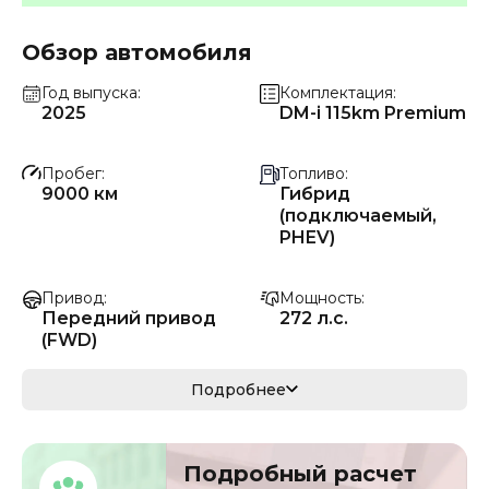
Обзор автомобиля
Год выпуска
Комплектация
2025
DM-i 115km Premium
Пробег
Топливо
9000 км
Гибрид
(подключаемый,
PHEV)
Привод
Мощность
Передний привод
272 л.с.
(FWD)
Коробка передач
Мощность
Подробнее
Автомат
200 кВ
Кузов
Объём двигателя
Подробный расчет
кроссовер/
1.5 л