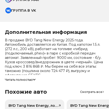
ГРУППА В VK
Дополнительная информация
В продаже BYD Tang New Energy 2025 года.
Автомобиль доставляется из Китая. Под капотом 1.5 л.
(272 л.с., 200 кВ), работает на топливе «гибрид
(подключаемый, phev)» в паре с коробкой передач
автомат. Заявленный пробег: 9000 км, состояние - б/у.
Кузов кроссовер/внедорожник в цвете «черный». Цена
под ключ: 3 816 868 ₽. Мы берем на себя все этапы:
таможню (пошлина около 724 477 ₽), выгрузку и
оформление СБКТС.
Читать полностью
Цена зависит от курса валют, точный расчет
запрашивайте у менеджера. Предоставим детальный
Похожие авто
отчет об авто и смету доставки. Мы на связи 24/7.
Смотреть все
Привод - Передний привод (FWD).
BYD Tang New Energy, лот 58768198