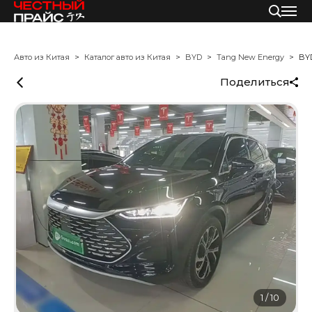
Авто из Китая
Каталог авто из Китая
BYD
Tang New Energy
BY
Поделиться
1
/
10