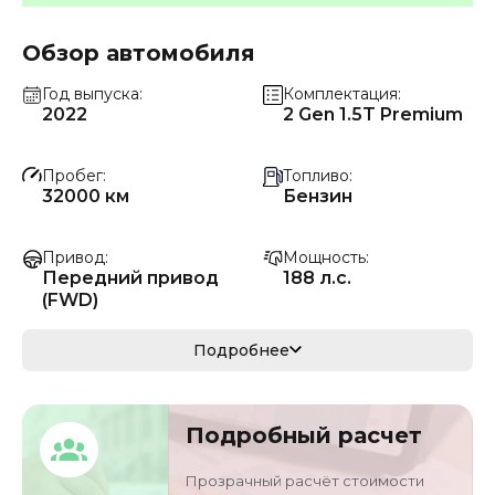
Обзор автомобиля
Год выпуска
Комплектация
2022
2 Gen 1.5T Premium
Пробег
Топливо
32000 км
Бензин
Привод
Мощность
Передний привод
188 л.с.
(FWD)
Коробка передач
Мощность
Подробнее
Автомат
138 кВ
Кузов
VIN
Подробный расчет
кроссовер/
LS4ASE2E3ND0628
внедорожник
85
Прозрачный расчёт стоимости