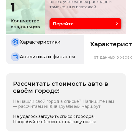
авто с учетом всех расходов и
1
таможенных платежей.
Объём двигателя
Цвет
1.5 л
белый
Количество
Перейти
владельцев
Состояние
б/у
Характеристики
Характерис
Аналитика и финансы
Нет данных о харак
Рассчитать стоимость авто в
своём городе!
Не нашли свой город в списке? Напишите нам
— рассчитаем индивидуальный маршрут.
Не удалось загрузить список городов.
Попробуйте обновить страницу позже.