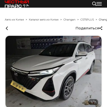
Авто из Китая
Каталог авто из Китая
Changan
CS75PLUS
Chan
Поделиться
1
/
7