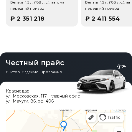
Бензин 1.5 л. (188 л.с.), автомат,
Бензин 1.5 л. (188 л.с.), ав
передний привод
передний привод
Тип привода: Передний привод (FWD).
₽
2 351 218
₽
2 411 554
Честный прайс
Быстро. Надежно. Прозрачно.
Краснодар
,
ул. Московская, 117 - главный офис
ул. Мачуги, 86, оф. 406