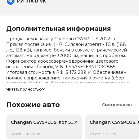
ГРУППА В VK
Дополнительная информация
Предлагаем к заказу Changan CS75PLUS 2022 г.в.
Прямая поставка из КНР. Силовой агрегат - 1.5 л. (188
л.с., 138 кВ), топливо: бензин в связке с трансмиссией
автомат. На одометре 32000 км, машина с пробегом.
Форм-фактор кроссовер/внедорожник цветового
исполнения «белый», VIN: LS4ASE2E3ND062885.
Итоговая стоимость в РФ: 3 172 289 ₽. Обеспечиваем
полное сопровождение: таможенную очистку (сбор
составит 232 541 ₽), безопасную доставку и получение
всех документов.
Читать полностью
Стоимость ориентировочная, актуальный прайс
Похожие авто
уточняйте при обращении. Гарантируем полную
Смотреть все
дефектовку и точные сроки логистики. Работаем и
консультируем круглосуточно. Аналитика китайского
рынка (che): текущая цена в КНР 1 026 975 ₽, прогноз на
Changan CS75PLUS, лот 58897871
24 месяца — 837 858 ₽ (потеря в цене 19.4%).
Примечание: прогноз актуален для внутреннего рынка
3 Gen 1.5T Cruise
2 Gen 1.5T Elite
Китая, без растаможки.