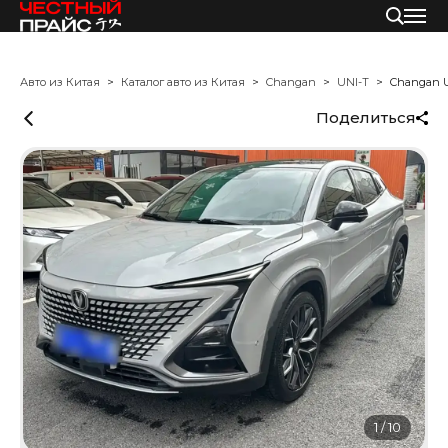
Авто из Китая
Каталог авто из Китая
Changan
UNI-T
Changan 
Поделиться
1
/
10