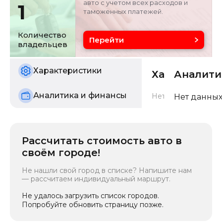
авто с учетом всех расходов и
1
таможенных платежей.
Цвет
Состояние
серебристо-серый
б/у
Количество
Перейти
владельцев
Характеристики
Характерис
Аналити
Аналитика и финансы
Нет данных о харак
Нет данных
Рассчитать стоимость авто в
своём городе!
Не нашли свой город в списке? Напишите нам
— рассчитаем индивидуальный маршрут.
Не удалось загрузить список городов.
Попробуйте обновить страницу позже.