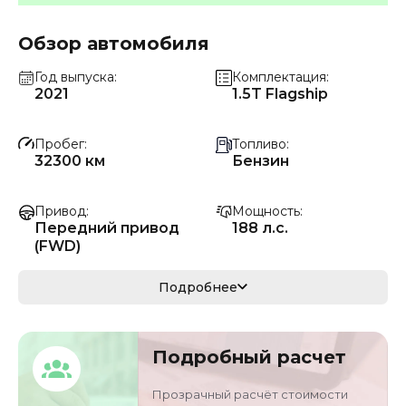
Обзор автомобиля
Год выпуска
Комплектация
2021
1.5T Flagship
Пробег
Топливо
32300 км
Бензин
Привод
Мощность
Передний привод
188 л.с.
(FWD)
Коробка передач
Мощность
Подробнее
Автомат
138 кВ
Кузов
Объём двигателя
Подробный расчет
кроссовер/
1.5 л
внедорожник
Прозрачный расчёт стоимости