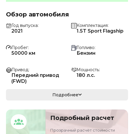
Обзор автомобиля
Год выпуска
Комплектация
2021
1.5T Sport Flagship
Пробег
Топливо
50000 км
Бензин
Привод
Мощность
Передний привод
180 л.с.
(FWD)
Коробка передач
Мощность
Подробнее
Автомат
132 кВ
Кузов
VIN
Подробный расчет
кроссовер/
LS5A3DKE8MA7295
внедорожник
65
Прозрачный расчёт стоимости