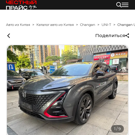
Авто из Китая
Каталог авто из Китая
Changan
UNI-T
Changan 
Поделиться
1
/
9