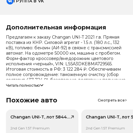
ГРУППА В VK
Дополнительная информация
Предлагаем к заказу Changan UNI-T 2021 г.в. Прямая
поставка из КНР. Силовой агрегат - 1.5 л. (180 л.с., 132
кВ), топливо: бензин (АИ-92) в связке с трансмиссией
автомат. На одометре 50000 км, машина с пробегом.
Форм-фактор кроссовер/внедорожник цветового
исполнения «черный», VIN: LS5A3DKE8MA729565.
Итоговая стоимость в РФ: 3 122 284 ₽. Обеспечиваем
полное сопровождение: таможенную очистку (сбор
составит 437 724 ₽), безопасную доставку и получение
всех документов.
Читать полностью
Стоимость ориентировочная, актуальный прайс
Похожие авто
уточняйте при обращении. Гарантируем полную
Смотреть все
дефектовку и точные сроки логистики. Работаем и
консультируем круглосуточно. Аналитика китайского
рынка (che): текущая цена в КНР 778 011 ₽, прогноз на
Changan UNI-T, лот 58445722
24 месяца — 598 470 ₽ (потеря в цене 15.8%).
Примечание: прогноз актуален для внутреннего рынка
2nd Gen 1.5T Premium
2nd Gen 1.5T Premium
Китая, без растаможки.