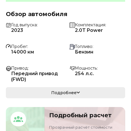
Обзор автомобиля
Год выпуска
Комплектация
2023
2.0T Power
Пробег
Топливо
14000 км
Бензин
Привод
Мощность
Передний привод
254 л.с.
(FWD)
Коробка передач
Мощность
Подробнее
Автомат
187 кВ
Кузов
VIN
Подробный расчет
седан/хэтчбек
LVVDC24BXPD2748
47
Прозрачный расчёт стоимости