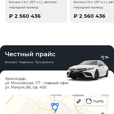
Бензин 1.6 л. (197 л.с.), автомат,
Бензин 1.6 л. (197 л.с.), ав
Тип привода: Передний привод (FWD).
передний привод
передний привод
₽
2 560 436
₽
2 560 436
Честный прайс
Быстро. Надежно. Прозрачно.
Краснодар
,
ул. Московская, 117 - главный офис
ул. Мачуги, 86, оф. 406