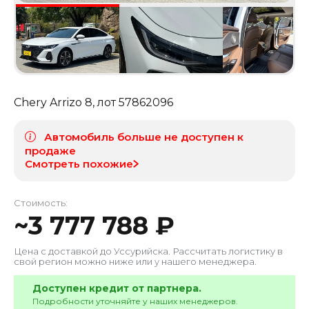
Chery Arrizo 8
, лот
57862096
Автомобиль больше не доступен к
продаже
Смотреть похожие
Стоимость:
~
3 777 788
₽
Цена с доставкой до
Уссурийска
. Рассчитать логистику в
свой регион можно ниже или у нашего менеджера.
Доступен кредит от партнера.
Подробности уточняйте у наших менеджеров.