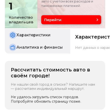
авто с учетом всех расходов и
1
таможенных платежей.
Объём двигателя
Цвет
2 л
белый
Количество
Перейти
владельцев
Состояние
б/у
Характеристики
Характерис
Аналитика и финансы
Нет данных о харак
Рассчитать стоимость авто в
своём городе!
Не нашли свой город в списке? Напишите нам
— рассчитаем индивидуальный маршрут.
Не удалось загрузить список городов.
Попробуйте обновить страницу позже.