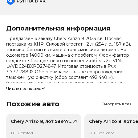
ГРУППА В VK
Дополнительная информация
Предлагаем к заказу Chery Arrizo 8 2023 г.в. Прямая
поставка из КНР. Силовой агрегат - 2 л. (254 л.с., 187 кВ),
топливо: бензин в связке с трансмиссией автомат. На
одометре 14000 км, машина с пробегом. Форм-фактор
седан/хэтчбек цветового исполнения «белый», VIN:
LVVDC24BXPD274847. Итоговая стоимость в РФ:
3 777 788 ₽. Обеспечиваем полное сопровождение:
таможенную очистку (сбор составит 492 440 ₽),
безопасную доставку и получение всех документов.
Читать полностью
Стоимость ориентировочная, актуальный прайс
уточняйте при обращении. Гарантируем полную
Похожие авто
дефектовку и точные сроки логистики. Работаем и
Смотреть все
консультируем круглосуточно. Аналитика китайского
рынка (che): текущая цена в КНР 1 026 975 ₽, прогноз на
24 месяца — 718 164 ₽ (потеря в цене 19.9%).
Chery Arrizo 8, лот 58947191
Примечание: прогноз актуален для внутреннего рынка
Китая, без растаможки.
1.6T Comfort
1.6T Excellence