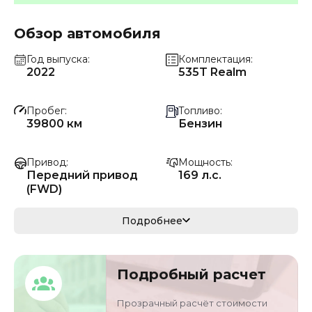
Обзор автомобиля
Год выпуска
Комплектация
2022
535T Realm
Пробег
Топливо
39800 км
Бензин
Привод
Мощность
Передний привод
169 л.с.
(FWD)
Коробка передач
Мощность
Подробнее
Автомат
124 кВ
Кузов
VIN
Подробный расчет
кроссовер/
LSGXC8356MV2805
внедорожник
47
Прозрачный расчёт стоимости