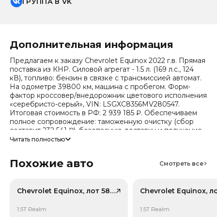
ГРУППА В VK
Дополнительная информация
Предлагаем к заказу Chevrolet Equinox 2022 г.в. Прямая
поставка из КНР. Силовой агрегат - 1.5 л. (169 л.с., 124
кВ), топливо: бензин в связке с трансмиссией автомат.
На одометре 39800 км, машина с пробегом. Форм-
фактор кроссовер/внедорожник цветового исполнения
«серебристо-серый», VIN: LSGXC8356MV280547.
Итоговая стоимость в РФ: 2 939 185 ₽. Обеспечиваем
полное сопровождение: таможенную очистку (сбор
составит 232 541 ₽), безопасную доставку и получение
всех документов.
Читать полностью
Стоимость ориентировочная, актуальный прайс
Похожие авто
уточняйте при обращении. Гарантируем полную
Смотреть все
дефектовку и точные сроки логистики. Работаем и
консультируем круглосуточно. Аналитика китайского
рынка (che): текущая цена в КНР 799 556 ₽, прогноз на
Chevrolet Equinox, лот 58205047
24 месяца — 718 164 ₽ (потеря в цене 17.1%).
Примечание: прогноз актуален для внутреннего рынка
1.5T Realm
1.5T Realm
Китая, без растаможки.