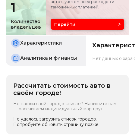
авто с учетом всех расходов и
1
таможенных платежей.
Объём двигателя
Цвет
1.5 л
серебристо-серый
Количество
Перейти
владельцев
Состояние
б/у
Характеристики
Характерис
Аналитика и финансы
Нет данных о харак
Рассчитать стоимость авто в
своём городе!
Не нашли свой город в списке? Напишите нам
— рассчитаем индивидуальный маршрут.
Не удалось загрузить список городов.
Попробуйте обновить страницу позже.