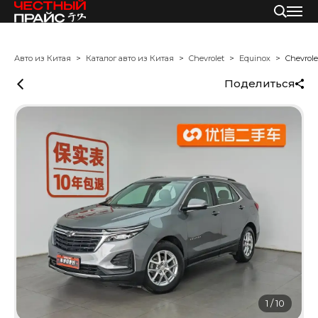
Авто из Китая
Каталог авто из Китая
Chevrolet
Equinox
Chevrole
Поделиться
1
/
10