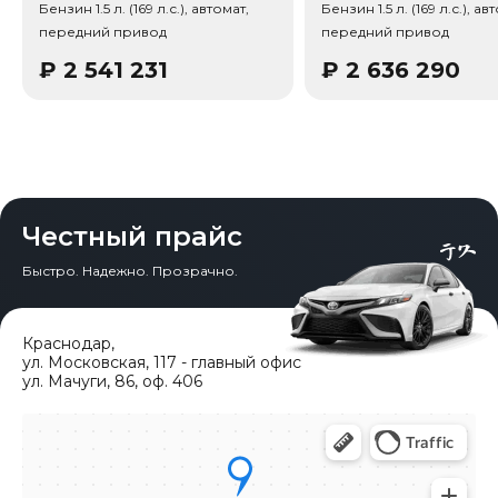
Бензин 1.5 л. (169 л.с.), автомат,
Бензин 1.5 л. (169 л.с.), ав
передний привод
передний привод
Тип привода: Передний привод (FWD).
₽
2 541 231
₽
2 636 290
Честный прайс
Быстро. Надежно. Прозрачно.
Краснодар
,
ул. Московская, 117 - главный офис
ул. Мачуги, 86, оф. 406