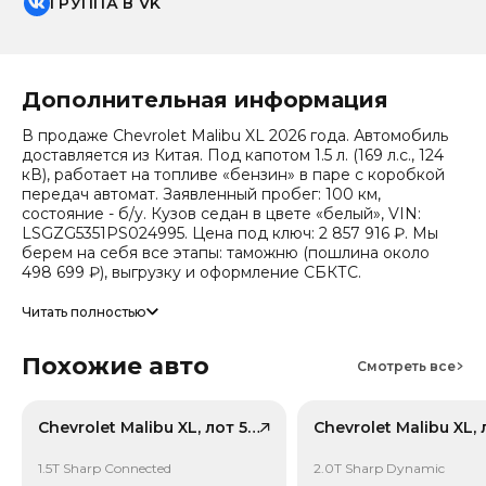
ГРУППА В VK
Дополнительная информация
В продаже Chevrolet Malibu XL 2026 года. Автомобиль
доставляется из Китая. Под капотом 1.5 л. (169 л.с., 124
кВ), работает на топливе «бензин» в паре с коробкой
передач автомат. Заявленный пробег: 100 км,
состояние - б/у. Кузов седан в цвете «белый», VIN:
LSGZG5351PS024995. Цена под ключ: 2 857 916 ₽. Мы
берем на себя все этапы: таможню (пошлина около
498 699 ₽), выгрузку и оформление СБКТС.
Цена зависит от курса валют, точный расчет
Читать полностью
запрашивайте у менеджера. Предоставим детальный
отчет об авто и смету доставки. Мы на связи 24/7.
Похожие авто
Прогноз стоимости (по данным che): сейчас авто стоит
Смотреть все
1 038 944 ₽, через 2 года — 598 470 ₽ (ожидаемое
снижение 34%). Важно: расчет без учета пошлин и
сборов РФ.
Chevrolet Malibu XL, лот 58545535
Привод - Передний привод (FWD).
1.5T Sharp Connected
2.0T Sharp Dynamic