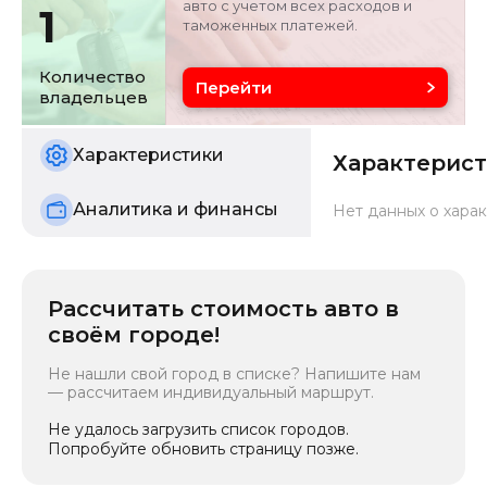
авто с учетом всех расходов и
1
таможенных платежей.
Объём двигателя
Цвет
1.5 л
белый
Количество
Перейти
владельцев
Состояние
б/у
Характеристики
Характерис
Аналитика и финансы
Нет данных о харак
Рассчитать стоимость авто в
своём городе!
Не нашли свой город в списке? Напишите нам
— рассчитаем индивидуальный маршрут.
Не удалось загрузить список городов.
Попробуйте обновить страницу позже.