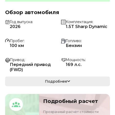
Обзор автомобиля
Год выпуска
Комплектация
2026
1.5T Sharp Dynamic
Пробег
Топливо
100 км
Бензин
Привод
Мощность
Передний привод
169 л.с.
(FWD)
Коробка передач
Мощность
Подробнее
Автомат
124 кВ
Кузов
VIN
Подробный расчет
седан
LSGZG5351PS02499
5
Прозрачный расчёт стоимости