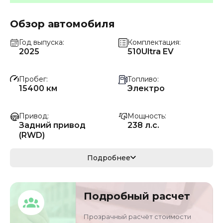
Обзор автомобиля
Год выпуска
Комплектация
2025
510Ultra EV
Пробег
Топливо
15400 км
Электро
Привод
Мощность
Задний привод
238 л.с.
(RWD)
Коробка передач
Мощность
Подробнее
Автомат
175 кВ
Кузов
Объём двигателя
Подробный расчет
кроссовер/
0 л
внедорожник
Прозрачный расчёт стоимости