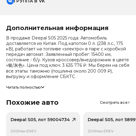
ГРУППА В VK
Дополнительная информация
В продаже Deepal S05 2025 года. Автомобиль
доставляется из Китая. Под капотом 0 л. (238 л.с., 175
кВ), работает на топливе «электро» в паре с коробкой
передач автомат. Заявленный пробег: 15400 км,
состояние - б/у. Кузов кроссовер/внедорожник в цвете
«银/灰色». Цена под ключ: 3 635 776 ₽. Мы берем на себя
все этапы: таможню (пошлина около 200 009 ₽),
выгрузку и оформление СБКТС.
Цена зависит от курса валют, точный расчет
Читать полностью
запрашивайте у менеджера. Предоставим детальный
отчет об авто и смету доставки. Мы на связи 24/7.
Похожие авто
Смотреть все
Привод - Задний привод (RWD).
Deepal S05, лот 59004734
Deepal S05, лот 5899
200Max EREV
200Max EREV