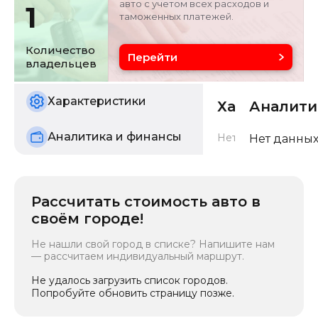
авто с учетом всех расходов и
1
таможенных платежей.
Цвет
Состояние
银/灰色
б/у
Количество
Перейти
владельцев
Характеристики
Характерис
Аналити
Аналитика и финансы
Нет данных о харак
Нет данных
Рассчитать стоимость авто в
своём городе!
Не нашли свой город в списке? Напишите нам
— рассчитаем индивидуальный маршрут.
Не удалось загрузить список городов.
Попробуйте обновить страницу позже.