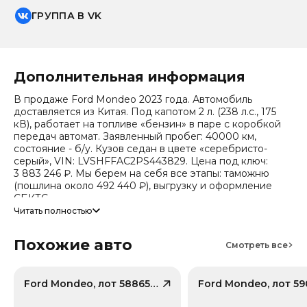
ГРУППА В VK
Дополнительная информация
В продаже Ford Mondeo 2023 года. Автомобиль
доставляется из Китая. Под капотом 2 л. (238 л.с., 175
кВ), работает на топливе «бензин» в паре с коробкой
передач автомат. Заявленный пробег: 40000 км,
состояние - б/у. Кузов седан в цвете «серебристо-
серый», VIN: LVSHFFAC2PS443829. Цена под ключ:
3 883 246 ₽. Мы берем на себя все этапы: таможню
(пошлина около 492 440 ₽), выгрузку и оформление
СБКТС.
Читать полностью
Цена зависит от курса валют, точный расчет
запрашивайте у менеджера. Предоставим детальный
Похожие авто
отчет об авто и смету доставки. Мы на связи 24/7.
Смотреть все
Прогноз стоимости (по данным che): сейчас авто стоит
1 278 332 ₽, через 2 года — 1 077 246 ₽ (ожидаемое
снижение 15.6%). Важно: расчет без учета пошлин и
Ford Mondeo, лот 58865905
сборов РФ.