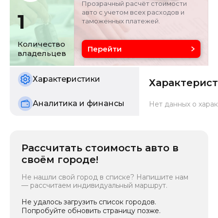
Прозрачный расчёт стоимости
авто с учетом всех расходов и
1
таможенных платежей.
Объём двигателя
Цвет
2 л
серебристо-серый
Количество
Перейти
владельцев
Состояние
б/у
Характеристики
Характерис
Аналитика и финансы
Нет данных о харак
Рассчитать стоимость авто в
своём городе!
Не нашли свой город в списке? Напишите нам
— рассчитаем индивидуальный маршрут.
Не удалось загрузить список городов.
Попробуйте обновить страницу позже.