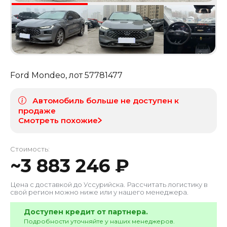
Ford Mondeo
, лот
57781477
Автомобиль больше не доступен к
продаже
Смотреть похожие
Стоимость:
~
3 883 246
₽
Цена с доставкой до
Уссурийска
. Рассчитать логистику в
свой регион можно ниже или у нашего менеджера.
Доступен кредит от партнера.
Подробности уточняйте у наших менеджеров.