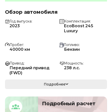
Обзор автомобиля
Год выпуска
Комплектация
2023
EcoBoost 245
Luxury
Пробег
Топливо
40000 км
Бензин
Привод
Мощность
Передний привод
238 л.с.
(FWD)
Коробка передач
Мощность
Подробнее
Автомат
175 кВ
Кузов
VIN
Подробный расчет
седан
LVSHFFAC2PS4438
29