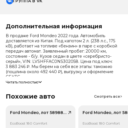
ГРУППА В VK
Дополнительная информация
В продаже Ford Mondeo 2022 года. Автомобиль
доставляется из Китая. Под капотом 2 л. (238 л.с., 175
кВ), работает на топливе «бензин» в паре с коробкой
передач автомат. Заявленный пробег: 20000 км,
состояние - б/у. Кузов седан в цвете «серебристо-
серый», VIN: LVSHFFAC0NS302058. Цена под ключ:
3 883 246 ₽. Мы берем на себя все этапы: таможню
(пошлина около 492 440 ₽), выгрузку и оформление
СБКТС.
Читать полностью
Цена зависит от курса валют, точный расчет
запрашивайте у менеджера. Предоставим детальный
Похожие авто
отчет об авто и смету доставки. Мы на связи 24/7.
Смотреть все
Прогноз стоимости (по данным che): сейчас авто стоит
1 278 332 ₽, через 2 года — 1 077 246 ₽ (ожидаемое
снижение 16.8%). Важно: расчет без учета пошлин и
Ford Mondeo, лот 58988300
сборов РФ.
EcoBoost 180 Comfort
EcoBoost 180 Comfort
Привод - Передний привод (FWD).