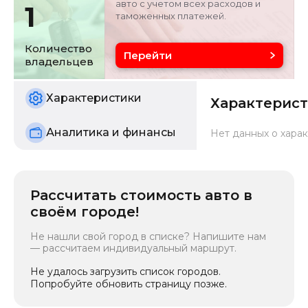
авто с учетом всех расходов и
1
таможенных платежей.
Объём двигателя
Цвет
2 л
серебристо-серый
Количество
Перейти
владельцев
Состояние
б/у
Характеристики
Характерис
Аналитика и финансы
Нет данных о харак
Рассчитать стоимость авто в
своём городе!
Не нашли свой город в списке? Напишите нам
— рассчитаем индивидуальный маршрут.
Не удалось загрузить список городов.
Попробуйте обновить страницу позже.