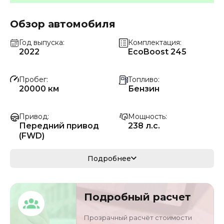
Обзор автомобиля
Год выпуска
Комплектация
2022
EcoBoost 245
Пробег
Топливо
20000 км
Бензин
Привод
Мощность
Передний привод
238 л.с.
(FWD)
Коробка передач
Мощность
Подробнее
Автомат
175 кВ
Кузов
VIN
Подробный расчет
седан
LVSHFFAC0NS3020
58
Прозрачный расчёт стоимости