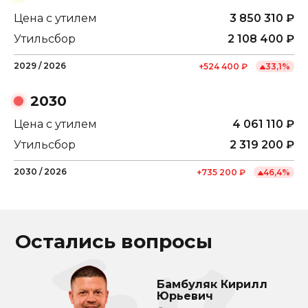
Цена с утилем
3 850 310
₽
Утильсбор
2 108 400
₽
2029
/
2026
+
524 400
₽
33,1
%
2030
Цена с утилем
4 061 110
₽
Утильсбор
2 319 200
₽
2030
/
2026
+
735 200
₽
46,4
%
Остались вопросы
Бамбуляк Кирилл
Юрьевич