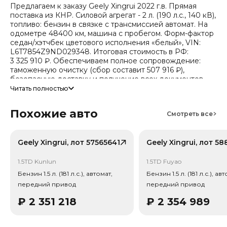
Предлагаем к заказу Geely Xingrui 2022 г.в. Прямая
поставка из КНР. Силовой агрегат - 2 л. (190 л.с., 140 кВ),
топливо: бензин в связке с трансмиссией автомат. На
одометре 48400 км, машина с пробегом. Форм-фактор
седан/хэтчбек цветового исполнения «белый», VIN:
L6T7854Z9ND029348. Итоговая стоимость в РФ:
3 325 910 ₽. Обеспечиваем полное сопровождение:
таможенную очистку (сбор составит 507 916 ₽),
безопасную доставку и получение всех документов.
Читать полностью
Стоимость ориентировочная, актуальный прайс
уточняйте при обращении. Гарантируем полную
Похожие авто
дефектовку и точные сроки логистики. Работаем и
Смотреть все
консультируем круглосуточно. Аналитика китайского
рынка (che): текущая цена в КНР 819 215 ₽, прогноз на
24 месяца — 735 822 ₽ (потеря в цене 17.8%).
Geely Xingrui, лот 57565641
Примечание: прогноз актуален для внутреннего рынка
Китая, без растаможки.
1.5TD Kunlun
1.5TD Fuyao
Бензин 1.5 л. (181 л.с.), автомат,
Бензин 1.5 л. (181 л.с.), ав
Тип привода: Передний привод (FWD).
передний привод
передний привод
₽
2 351 218
₽
2 354 989