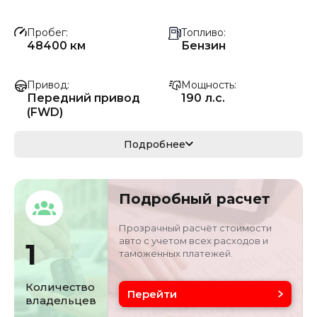
Пробег
Топливо
48400 км
Бензин
Привод
Мощность
Передний привод
190 л.с.
(FWD)
Коробка передач
Мощность
Подробнее
Автомат
140 кВ
Кузов
VIN
Подробный расчет
седан/хэтчбек
L6T7854Z9ND0293
48
Прозрачный расчёт стоимости
авто с учетом всех расходов и
1
таможенных платежей.
Объём двигателя
Цвет
2 л
белый
Количество
Перейти
владельцев
Состояние