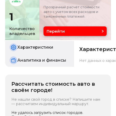
внедорожник
Прозрачный расчёт стоимости
авто с учетом всех расходов и
1
таможенных платежей.
Объём двигателя
Цвет
2 л
черный
Количество
Перейти
владельцев
Состояние
б/у
Характеристики
Характерис
Аналитика и финансы
Нет данных о харак
Рассчитать стоимость авто в
своём городе!
Не нашли свой город в списке? Напишите нам
— рассчитаем индивидуальный маршрут.
Не удалось загрузить список городов.