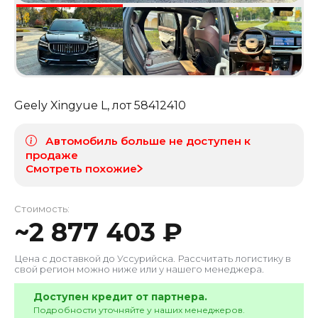
Geely Xingyue L
, лот
58412410
Автомобиль больше не доступен к
продаже
Смотреть похожие
Стоимость:
~
2 877 403
₽
Цена с доставкой до
Уссурийска
. Рассчитать логистику в
свой регион можно ниже или у нашего менеджера.
Доступен кредит от партнера.
Подробности уточняйте у наших менеджеров.