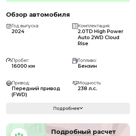
Обзор автомобиля
Год выпуска
Комплектация
2024
2.0TD High Power
Auto 2WD Cloud
Rise
Пробег
Топливо
16000 км
Бензин
Привод
Мощность
Передний привод
238 л.с.
(FWD)
Коробка передач
Мощность
Подробнее
Автомат
175 кВ
Кузов
VIN
Подробный расчет
кроссовер/
LB37852Z3RS161112