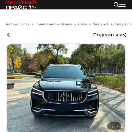
Авто из Китая
Каталог авто из Китая
Geely
Xingyue L
Geely Xing
Поделиться
1
/
10