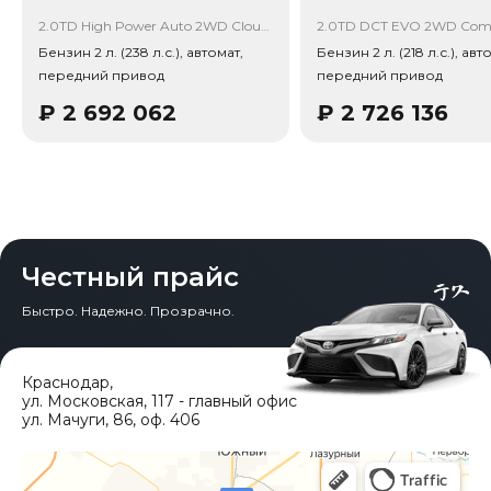
24 месяца — 718 164 ₽ (потеря в цене 24%).
Примечание: прогноз актуален для внутреннего рынка
2.0TD High Power Auto 2WD Cloud Rise
2.0TD DCT EVO 2WD Com
Китая, без растаможки.
Бензин 2 л. (238 л.с.), автомат,
Бензин 2 л. (218 л.с.), авт
передний привод
передний привод
Тип привода: Передний привод (FWD).
₽
2 692 062
₽
2 726 136
Честный прайс
Быстро. Надежно. Прозрачно.
Краснодар
,
ул. Московская, 117 - главный офис
ул. Мачуги, 86, оф. 406