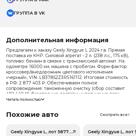
ГРУППА В VK
Дополнительная информация
Предлагаем к заказу Geely Xingyue L 2024 г.в. Прямая
поставка из КНР. Силовой агрегат - 2 л. (238 л.с., 175 кВ),
топливо: бензин в связке с трансмиссией автомат. На
одометре 16000 км, машина с пробегом. Форм-фактор
кроссовер/внедорожник цветового исполнения
«черный», VIN: LB37852Z3RS161112. Итоговая стоимость
в РФ: 2 877 403 ₽. Обеспечиваем полное
сопровождение: таможенную очистку (сбор составит
492 440 ₽), безопасную доставку и получение всех
документов.
Читать полностью
Стоимость ориентировочная, актуальный прайс
Похожие авто
уточняйте при обращении. Гарантируем полную
Смотреть все
дефектовку и точные сроки логистики. Работаем и
консультируем круглосуточно. Аналитика китайского
рынка (che): текущая цена в КНР 956 355 ₽, прогноз на
Geely Xingyue L, лот 58776083