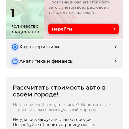
Прозрачный расчёт стоимости
6
авто с учетом всех расходов и
1
таможенных платежей.
Цвет
Состояние
серебристо-серый
б/у
Количество
Перейти
владельцев
Характеристики
Аналитика и финансы
Рассчитать стоимость авто в
своём городе!
Не нашли свой город в списке? Напишите нам
— рассчитаем индивидуальный маршрут.
Не удалось загрузить список городов.
Попробуйте обновить страницу позже.