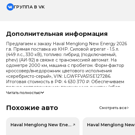
ГРУППА В VK
Дополнительная информация
Предлагаем к заказу Haval Menglong New Energy 2026
г.в. Прямая поставка из КНР. Силовой агрегат - 1.5 л.
(449 л.с., 330 кВ), топливо: гибрид (подключаемый,
phev) (АИ-92) в связке с трансмиссией автомат. На
одометре 2000 км, машина с пробегом. Форм-фактор
кроссовер/внедорожник цветового исполнения
«серебристо-серый», VIN: LGWFFVA51SE127286.
Итоговая стоимость в РФ: 4 630 370 ₽. Обеспечиваем
полное сопровождение: таможенную очистку (сбор
составит 936 467 ₽), безопасную доставку и получение
Читать полностью
всех документов.
Похожие авто
Стоимость ориентировочная, актуальный прайс
Смотреть все
уточняйте при обращении. Гарантируем полную
дефектовку и точные сроки логистики. Работаем и
консультируем круглосуточно.
Haval Menglong New Energy, лот 59106349
Данный автомобиль представляет сегмент