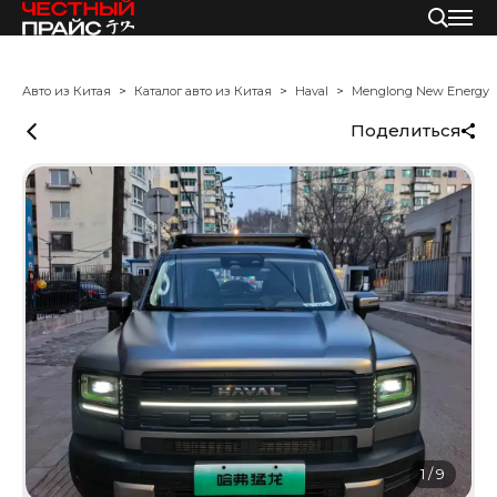
Авто из Китая
Каталог авто из Китая
Haval
Menglong New Energy
Поделиться
1
/
9