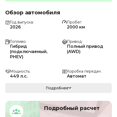
Обзор автомобиля
Год выпуска
Пробег
2026
2000 км
Топливо
Привод
Гибрид
Полный привод
(подключаемый,
(AWD)
PHEV)
Мощность
Коробка передач
449 л.с.
Автомат
Мощность
Кузов
Подробнее
330 кВ
кроссовер/
внедорожник
Подробный расчет
VIN
Объём двигателя
LGWFFVA51SE12728
1.5 л