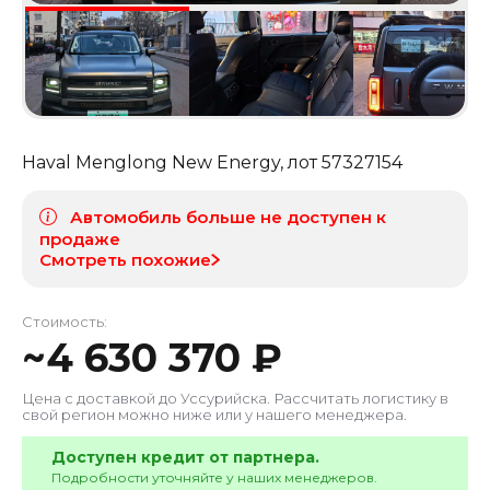
Haval Menglong New Energy
, лот
57327154
Автомобиль больше не доступен к
продаже
Смотреть похожие
Стоимость:
~
4 630 370
₽
Цена с доставкой до
Уссурийска
. Рассчитать логистику в
свой регион можно ниже или у нашего менеджера.
Доступен кредит от партнера.
Подробности уточняйте у наших менеджеров.