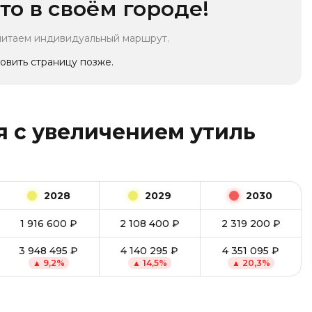
то в своём городе!
читаем индивидуальный маршрут.
овить страницу позже.
 с увеличением утиль
2028
2029
2030
1 916 600
₽
2 108 400
₽
2 319 200
₽
3 948 495
₽
4 140 295
₽
4 351 095
₽
▲
9,2
%
▲
14,5
%
▲
20,3
%