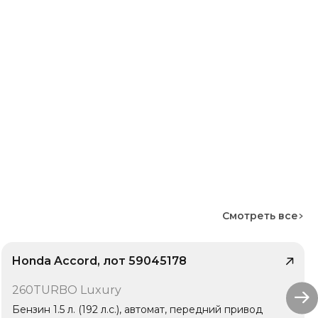
Смотреть все
Honda Accord, лот 59045178
/ 6
260TURBO Luxury
1 владелец
Бензин 1.5 л. (192 л.с.), автомат, передний привод