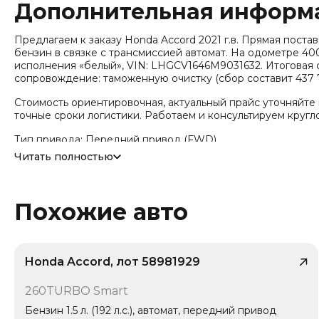
Дополнительная информ
Предлагаем к заказу Honda Accord 2021 г.в. Прямая поставка и
бензин в связке с трансмиссией автомат. На одометре 4
исполнения «белый», VIN: LHGCV1646M9031632. Итоговая с
сопровождение: таможенную очистку (сбор составит 437 7
Стоимость ориентировочная, актуальный прайс уточняйте
точные сроки логистики. Работаем и консультируем кругл
Тип привода: Передний привод (FWD).
Читать полностью
Похожие авто
Honda Accord, лот 58981929
/ 10
260TURBO Smart
1 владелец
Бензин 1.5 л. (192 л.с.), автомат, передний привод