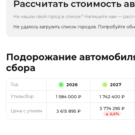
Рассчитать стоимость ав
Не нашли свой город в списке? Напишите нам — расс
Не удалось загрузить список городов. Попробуйте обн
Подорожание автомобиля
сбора
Год
2026
2027
Утильсбор
1 584 000
₽
1 742 400
₽
3 774 295
₽
Цена с утилем
3 615 895
₽
▲
4,4
%