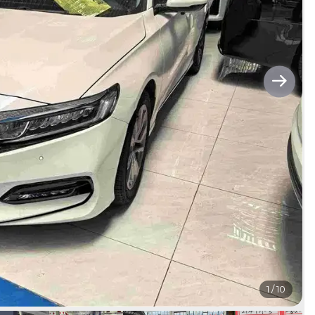
1
/
10