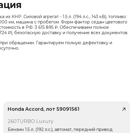
ация
з КНР. Силовой агрегат - 1.5 л. (194 л.с., 143 кВ), топливо:
0000 км, машина с пробегом. Форм-фактор седан цветового
тоимость в РФ: 3 615 895 ₽. Обеспечиваем полное
24 ₽), безопасную доставку и получение всех документов.
 при обращении. Гарантируем полную дефектовку и
осуточно.
Honda Accord, лот 59091561
/ 10
260TURBO Luxury
1 владелец
Бензин 1.5 л. (192 л.с.), автомат, передний привод