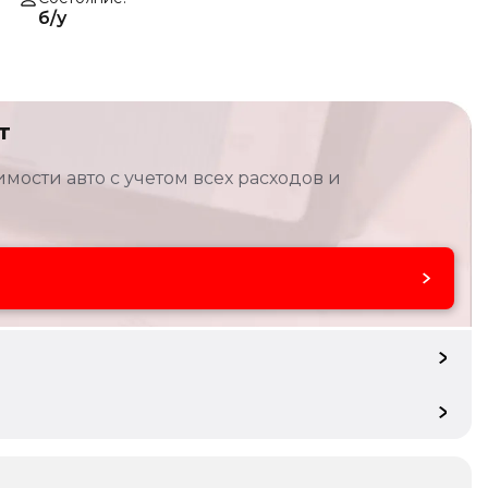
б/у
т
мости авто с учетом всех расходов и