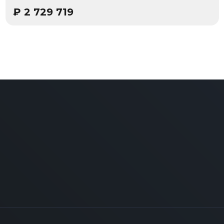
₽
2 729 719