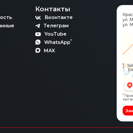
Контакты
Кра
ость
Вконтакте
ул. 
ул. М
анные
Телеграм
YouTube
*
WhatsApp
MAX
*
Прин
орга
За