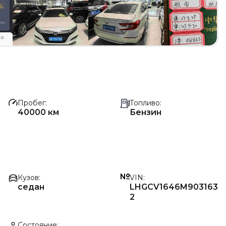
Пробег
Топливо
40000 км
Бензин
Кузов
VIN
седан
LHGCV1646M903163
2
Состояние