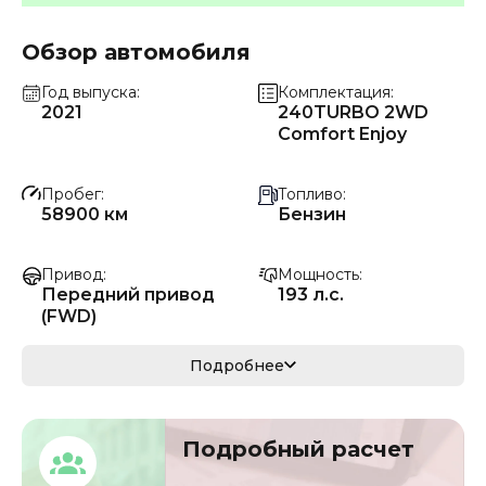
Обзор автомобиля
Год выпуска
Комплектация
2021
240TURBO 2WD
Comfort Enjoy
Пробег
Топливо
58900 км
Бензин
Привод
Мощность
Передний привод
193 л.с.
(FWD)
Коробка передач
Мощность
Подробнее
Автомат
142 кВ
Кузов
VIN
Подробный расчет
кроссовер/
LHGTG1815N800135
внедорожник
0