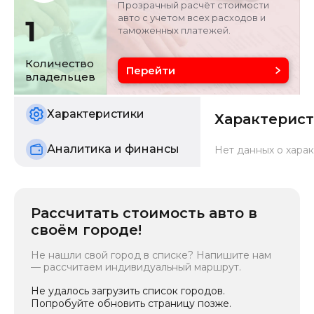
Прозрачный расчёт стоимости
авто с учетом всех расходов и
1
таможенных платежей.
Объём двигателя
Цвет
1.5 л
белый
Количество
Перейти
владельцев
Состояние
б/у
Характеристики
Характерис
Аналитика и финансы
Нет данных о харак
Рассчитать стоимость авто в
своём городе!
Не нашли свой город в списке? Напишите нам
— рассчитаем индивидуальный маршрут.
Не удалось загрузить список городов.
Попробуйте обновить страницу позже.