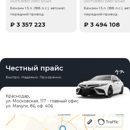
240TURBO 2WD Smart
240TURBO 2WD Smart
Привод - Передний привод (FWD).
Бензин 1.5 л. (188 л.с.), автомат,
Бензин 1.5 л. (188 л.с.), ав
передний привод
передний привод
₽
3 357 223
₽
3 494 108
Честный прайс
Быстро. Надежно. Прозрачно.
Краснодар
,
ул. Московская, 117 - главный офис
ул. Мачуги, 86, оф. 406