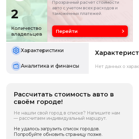
Прозрачный расчёт стоимости
авто с учетом всех расходов и
2
таможенных платежей.
Объём двигателя
Цвет
1.5 л
белый
Количество
Перейти
владельцев
Состояние
б/у
Характеристики
Характерис
Аналитика и финансы
Нет данных о харак
Рассчитать стоимость авто в
своём городе!
Не нашли свой город в списке? Напишите нам
— рассчитаем индивидуальный маршрут.
Не удалось загрузить список городов.
Попробуйте обновить страницу позже.