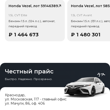
консультируем круглосуточно. Аналитика китайского
рынка (che): текущая цена в КНР 1 077 246 ₽, прогноз
Honda Vezel, лот 59146389
Honda Vezel, лот 58
на 24 месяца — 837 858 ₽ (потеря в цене 16.6%).
Примечание: прогноз актуален для внутреннего рынка
1.5L CVT Elite
1.5L CVT Avant
Китая, без растаможки.
Бензин 1.5 л. (124 л.с.), автомат,
Бензин 1.5 л. (131 л.с.), авт
передний привод
передний привод
Тип привода: Передний привод (FWD).
₽
1 464 673
₽
1 480 301
Честный прайс
Быстро. Надежно. Прозрачно.
Краснодар
,
ул. Московская, 117 - главный офис
ул. Мачуги, 86, оф. 406