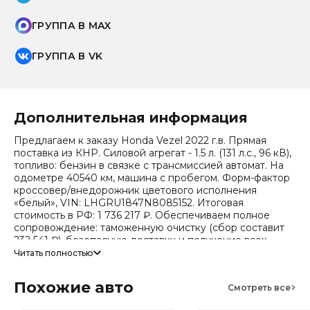
ГРУППА В MAX
ГРУППА В VK
Дополнительная информация
Предлагаем к заказу Honda Vezel 2022 г.в. Прямая
поставка из КНР. Силовой агрегат - 1.5 л. (131 л.с., 96 кВ),
топливо: бензин в связке с трансмиссией автомат. На
одометре 40540 км, машина с пробегом. Форм-фактор
кроссовер/внедорожник цветового исполнения
«белый», VIN: LHGRU1847N8085152. Итоговая
стоимость в РФ: 1 736 217 ₽. Обеспечиваем полное
сопровождение: таможенную очистку (сбор составит
232 541 ₽), безопасную доставку и получение всех
документов.
Читать полностью
Стоимость ориентировочная, актуальный прайс
Похожие авто
уточняйте при обращении. Гарантируем полную
Смотреть все
дефектовку и точные сроки логистики. Работаем и