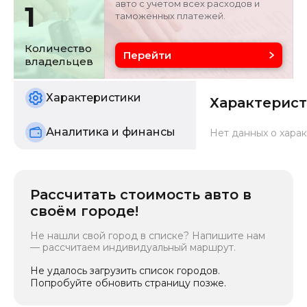
авто с учетом всех расходов и
1
таможенных платежей.
Объём двигателя
Цвет
1.5 л
белый
Количество
Перейти
владельцев
Состояние
б/у
Характеристики
Характерис
Аналитика и финансы
Нет данных о харак
Рассчитать стоимость авто в
своём городе!
Не нашли свой город в списке? Напишите нам
— рассчитаем индивидуальный маршрут.
Не удалось загрузить список городов.
Попробуйте обновить страницу позже.