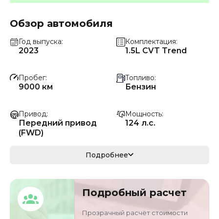
Обзор автомобиля
Год выпуска
Комплектация
2023
1.5L CVT Trend
Пробег
Топливо
9000 км
Бензин
Привод
Мощность
Передний привод
124 л.с.
(FWD)
Коробка передач
Мощность
Подробнее
Автомат
91 кВ
Кузов
VIN
Подробный расчет
кроссовер/
LVHRV3858R50007
внедорожник
83
Прозрачный расчёт стоимости