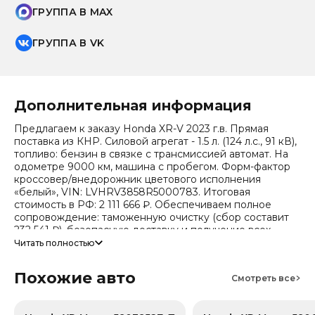
ГРУППА В MAX
ГРУППА В VK
Дополнительная информация
Предлагаем к заказу Honda XR-V 2023 г.в. Прямая
поставка из КНР. Силовой агрегат - 1.5 л. (124 л.с., 91 кВ),
топливо: бензин в связке с трансмиссией автомат. На
одометре 9000 км, машина с пробегом. Форм-фактор
кроссовер/внедорожник цветового исполнения
«белый», VIN: LVHRV3858R5000783. Итоговая
стоимость в РФ: 2 111 666 ₽. Обеспечиваем полное
сопровождение: таможенную очистку (сбор составит
232 541 ₽), безопасную доставку и получение всех
документов.
Читать полностью
Стоимость ориентировочная, актуальный прайс
Похожие авто
уточняйте при обращении. Гарантируем полную
Смотреть все
дефектовку и точные сроки логистики. Работаем и
консультируем круглосуточно. Аналитика китайского