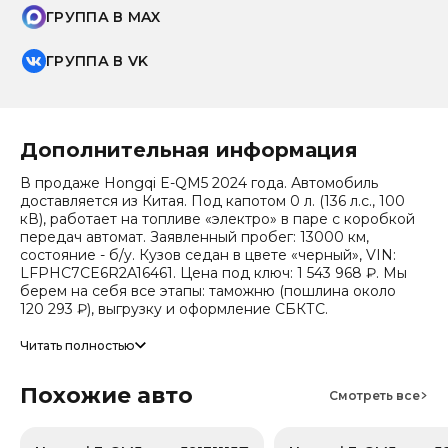
ГРУППА В MAX
ГРУППА В VK
Дополнительная информация
В продаже Hongqi E-QM5 2024 года. Автомобиль
доставляется из Китая. Под капотом 0 л. (136 л.с., 100
кВ), работает на топливе «электро» в паре с коробкой
передач автомат. Заявленный пробег: 13000 км,
состояние - б/у. Кузов седан в цвете «черный», VIN:
LFPHC7CE6R2A16461. Цена под ключ: 1 543 968 ₽. Мы
берем на себя все этапы: таможню (пошлина около
120 293 ₽), выгрузку и оформление СБКТС.
Цена зависит от курса валют, точный расчет
Читать полностью
запрашивайте у менеджера. Предоставим детальный
отчет об авто и смету доставки. Мы на связи 24/7.
Похожие авто
Прогноз стоимости (по данным che): сейчас авто стоит
Смотреть все
801 950 ₽, через 2 года — 718 164 ₽ (ожидаемое
снижение 12.4%). Важно: расчет без учета пошлин и