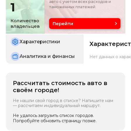
авто с учетом всех расходов и
1
таможенных платежей.
Объём двигателя
Цвет
0 л
черный
Количество
Перейти
владельцев
Состояние
б/у
Характеристики
Характерис
Аналитика и финансы
Нет данных о харак
Рассчитать стоимость авто в
своём городе!
Не нашли свой город в списке? Напишите нам
— рассчитаем индивидуальный маршрут.
Не удалось загрузить список городов.
Попробуйте обновить страницу позже.