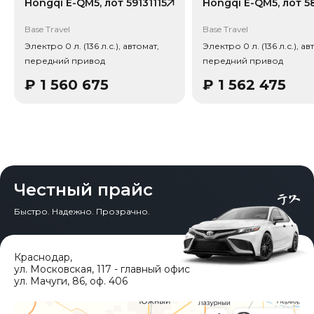
сборов РФ.
Hongqi E-QM5, лот 59131115
Привод - Передний привод (FWD).
Base Travel
Base Travel
Электро 0 л. (136 л.с.), автомат,
Электро 0 л. (136 л.с.), ав
передний привод
передний привод
₽
1 560 675
₽
1 562 475
Честный прайс
Быстро. Надежно. Прозрачно.
Краснодар
,
ул. Московская, 117 - главный офис
ул. Мачуги, 86, оф. 406