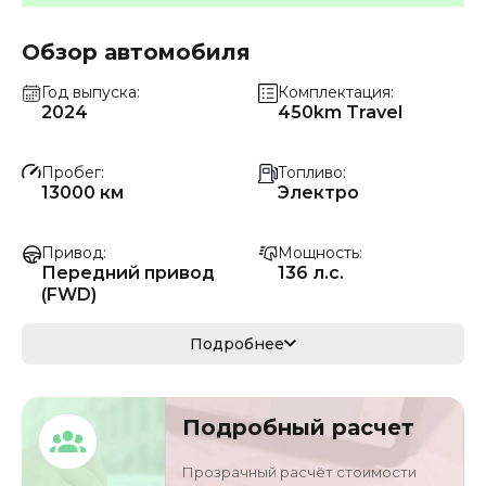
Обзор автомобиля
Год выпуска
Комплектация
2024
450km Travel
Пробег
Топливо
13000 км
Электро
Привод
Мощность
Передний привод
136 л.с.
(FWD)
Коробка передач
Мощность
Подробнее
Автомат
100 кВ
Кузов
VIN
Подробный расчет
седан
LFPHC7CE6R2A1646
1
Прозрачный расчёт стоимости