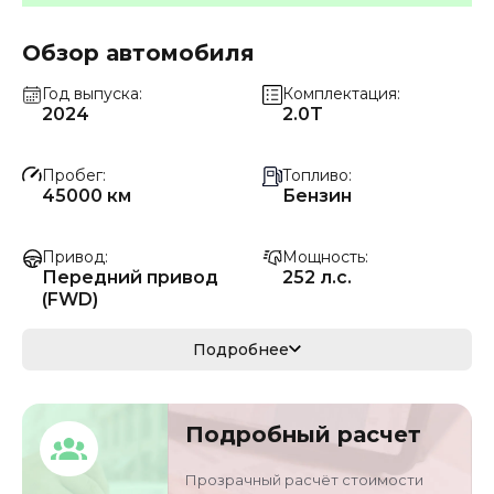
Обзор автомобиля
Год выпуска
Комплектация
2024
2.0T
Пробег
Топливо
45000 км
Бензин
Привод
Мощность
Передний привод
252 л.с.
(FWD)
Коробка передач
Мощность
Подробнее
Автомат
185 кВ
Кузов
VIN
Подробный расчет
седан
LFPH4ACL6P2B433
31
Прозрачный расчёт стоимости