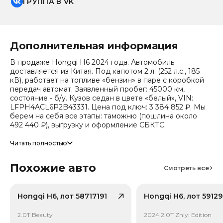
ГРУППА В VK
Дополнительная информация
В продаже Hongqi H6 2024 года. Автомобиль
доставляется из Китая. Под капотом 2 л. (252 л.с., 185
кВ), работает на топливе «бензин» в паре с коробкой
передач автомат. Заявленный пробег: 45000 км,
состояние - б/у. Кузов седан в цвете «белый», VIN:
LFPH4ACL6P2B43331. Цена под ключ: 3 384 852 ₽. Мы
берем на себя все этапы: таможню (пошлина около
492 440 ₽), выгрузку и оформление СБКТС.
Цена зависит от курса валют, точный расчет
Читать полностью
запрашивайте у менеджера. Предоставим детальный
отчет об авто и смету доставки. Мы на связи 24/7.
Похожие авто
Прогноз стоимости (по данным che): сейчас авто стоит
Смотреть все
1 314 240 ₽, через 2 года — 1 077 246 ₽ (ожидаемое
снижение 20.1%). Важно: расчет без учета пошлин и
сборов РФ.
Hongqi H6, лот 58717191
Hongqi H6, лот 5912
Привод - Передний привод (FWD).
2.0T Beauty
2024 2.0T Zhiyi Edition