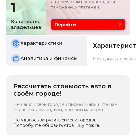
авто с учетом всех расходов и
1
таможенных платежей.
Объём двигателя
Цвет
2 л
белый
Количество
Перейти
владельцев
Состояние
б/у
Характеристики
Характерис
Аналитика и финансы
Нет данных о харак
Рассчитать стоимость авто в
своём городе!
Не нашли свой город в списке? Напишите нам
— рассчитаем индивидуальный маршрут.
Не удалось загрузить список городов.
Попробуйте обновить страницу позже.