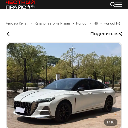
Авто из Китая
Каталог авто из Китая
Hongqi
H6
Hongqi H6
Поделиться
1
/
10