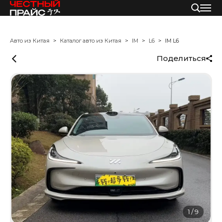
Авто из Китая
Каталог авто из Китая
IM
L6
IM L6
Поделиться
1
/
9