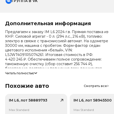
ГРУППА В VK
Дополнительная информация
Предлагаем к заказу IM L6 2024 г.в. Прямая поставка из
КНР. Силовой агрегат - 0 л. (294 л.с., 216 кВ), топливо:
электро в связке с трансмиссией автомат. На одометре
30000 км, машина с пробегом. Форм-фактор седан
цветового исполнения «белый», VIN:
LSJWT4091RS074261. Итоговая стоимость в РФ:
4 420 245 ₽. Обеспечиваем полное сопровождение:
таможенную очистку (сбор составит 256 744 ₽),
безопасную доставку и получение всех документов.
Читать полностью
Стоимость ориентировочная, актуальный прайс
уточняйте при обращении. Гарантируем полную
Похожие авто
дефектовку и точные сроки логистики. Работаем и
Смотреть все
консультируем круглосуточно. Аналитика китайского
рынка (che): текущая цена в КНР 1 711 624 ₽, прогноз на
24 месяца — 1 316 634 ₽ (потеря в цене 23%).
IM L6, лот 58889793
IM L6, лот 58945500
Примечание: прогноз актуален для внутреннего рынка
Китая, без растаможки.
Max Standard
Max Standard