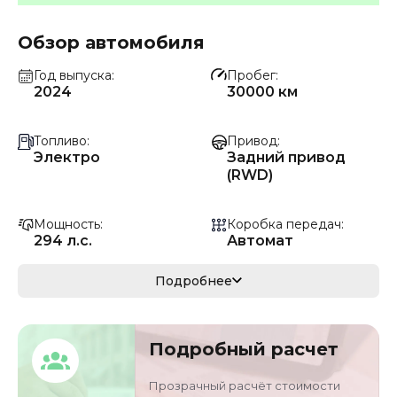
Обзор автомобиля
Год выпуска
Пробег
2024
30000 км
Топливо
Привод
Электро
Задний привод
(RWD)
Мощность
Коробка передач
294 л.с.
Автомат
Мощность
Кузов
Подробнее
216 кВ
седан
VIN
Объём двигателя
Подробный расчет
LSJWT4091RS0742
0 л
61
Прозрачный расчёт стоимости