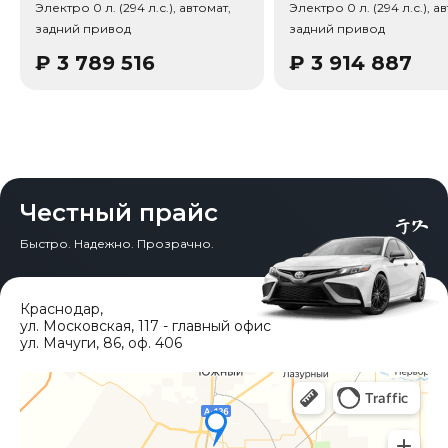
Электро 0 л. (294 л.с.), автомат,
Электро 0 л. (294 л.с.), а
Тип привода: Задний привод (RWD). Также по
задний привод
задний привод
паспорту комплектации: Тип энергии: Чистый
электромобиль, Тип кузова/посадка: 5 дверей, 5 мест
₽
3 789 516
₽
3 914 887
(хэтчбек), Тип кузова/посадка: Хэтчбек, Тип дверей:
Распашные двери, Кол-во дверей: 5, Кол-во мест: 5.
Честный прайс
Быстро. Надежно. Прозрачно.
Краснодар
,
ул. Московская, 117 - главный офис
ул. Мачуги, 86, оф. 406