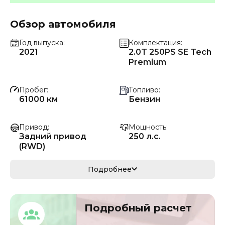
Обзор автомобиля
Год выпуска
Комплектация
2021
2.0T 250PS SE Tech
Premium
Пробег
Топливо
61000 км
Бензин
Привод
Мощность
Задний привод
250 л.с.
(RWD)
Коробка передач
Мощность
Подробнее
Автомат
184 кВ
Кузов
VIN
Подробный расчет
седан
L2CAB3BX9MG4058
36