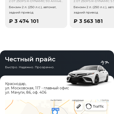
Китая, без растаможки.
2.0T 250PS R-DYNAMIC 90 Anniversary Collection
Бензин 2 л. (250 л.с.), автомат,
Бензин 2 л. (250 л.с.), авт
Тип привода: Задний привод (RWD).
задний привод
задний привод
₽
3 474 101
₽
3 563 181
Честный прайс
Быстро. Надежно. Прозрачно.
Краснодар
,
ул. Московская, 117 - главный офис
ул. Мачуги, 86, оф. 406