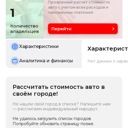
Прозрачный расчёт стоимости
авто с учетом всех расходов и
1
таможенных платежей.
Объём двигателя
Цвет
2 л
белый
Количество
Перейти
владельцев
Состояние
б/у
Характеристики
Характерис
Аналитика и финансы
Нет данных о харак
Рассчитать стоимость авто в
своём городе!
Не нашли свой город в списке? Напишите нам
— рассчитаем индивидуальный маршрут.
Не удалось загрузить список городов.
Попробуйте обновить страницу позже.