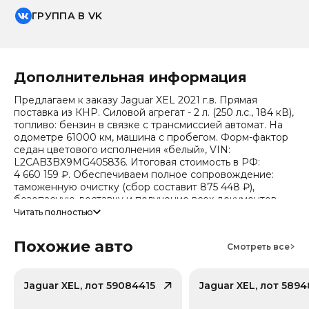
ГРУППА В VK
Дополнительная информация
Предлагаем к заказу Jaguar XEL 2021 г.в. Прямая
поставка из КНР. Силовой агрегат - 2 л. (250 л.с., 184 кВ),
топливо: бензин в связке с трансмиссией автомат. На
одометре 61000 км, машина с пробегом. Форм-фактор
седан цветового исполнения «белый», VIN:
L2CAB3BX9MG405836. Итоговая стоимость в РФ:
4 660 159 ₽. Обеспечиваем полное сопровождение:
таможенную очистку (сбор составит 875 448 ₽),
безопасную доставку и получение всех документов.
Читать полностью
Стоимость ориентировочная, актуальный прайс
уточняйте при обращении. Гарантируем полную
Похожие авто
дефектовку и точные сроки логистики. Работаем и
Смотреть все
консультируем круглосуточно. Аналитика китайского
рынка (che): текущая цена в КНР 1 505 751 ₽, прогноз на
24 месяца — 1 196 940 ₽ (потеря в цене 13.1%).
Jaguar XEL, лот 59084415
Jaguar XEL, лот 5894
Примечание: прогноз актуален для внутреннего рынка