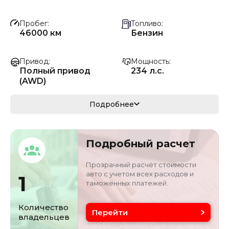
Пробег
Топливо
46000 км
Бензин
Привод
Мощность
Полный привод
234 л.с.
(AWD)
Коробка передач
Мощность
Подробнее
Автомат
172 кВ
Кузов
VIN
Подробный расчет
кроссовер/
1C4RJFB84MC7966
внедорожник
06
Прозрачный расчёт стоимости
авто с учетом всех расходов и
1
таможенных платежей.
Объём двигателя
Цвет
3 л
черный
Количество
Перейти
владельцев
Состояние