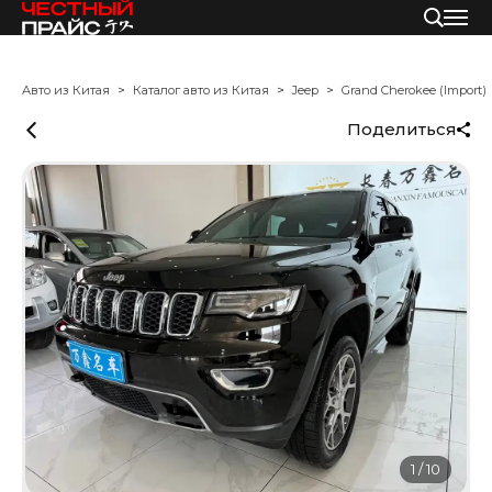
Авто из Китая
Каталог авто из Китая
Jeep
Grand Cherokee (Import)
Поделиться
1
/
10