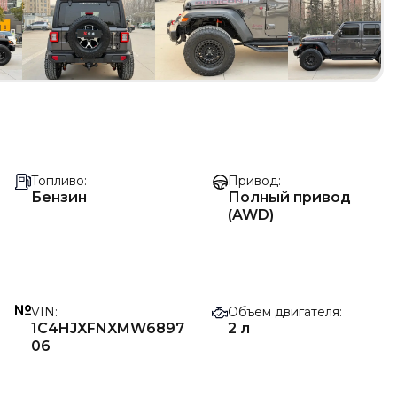
Топливо
Привод
Бензин
Полный привод
(AWD)
VIN
Объём двигателя
1C4HJXFNXMW6897
2 л
06