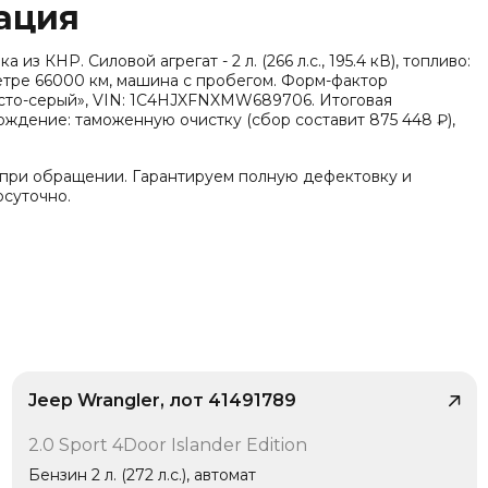
ация
из КНР. Силовой агрегат - 2 л. (266 л.с., 195.4 кВ), топливо:
метре 66000 км, машина с пробегом. Форм-фактор
сто-серый», VIN: 1C4HJXFNXMW689706. Итоговая
ождение: таможенную очистку (сбор составит 875 448 ₽),
 при обращении. Гарантируем полную дефектовку и
осуточно.
вер (SUV)» (эко-стандарт Китай VI), поддержка
ный привод (AWD). Также по паспорту комплектации: Тип
, Тип кузова/посадка: 4 двери, 5 мест (кроссовер/SUV), Тип
рей: Распашные двери, Кол-во дверей: 4. В комплектацию
л (ISOFIX), Бесключевой запуск, Подогрев руля, Задние
озетка 220В / 230В.
Jeep Wrangler, лот 41491789
/ 10
2.0 Sport 4Door Islander Edition
1 владелец
Бензин 2 л. (272 л.с.), автомат