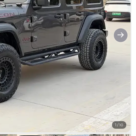
1
/
10