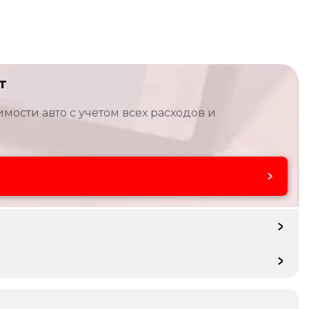
т
мости авто с учетом всех расходов и