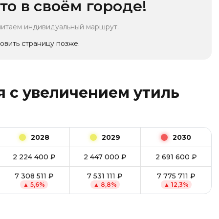
то в своём городе!
читаем индивидуальный маршрут.
овить страницу позже.
 с увеличением утиль
2028
2029
2030
2 224 400
₽
2 447 000
₽
2 691 600
₽
7 308 511
₽
7 531 111
₽
7 775 711
₽
▲
5,6
%
▲
8,8
%
▲
12,3
%