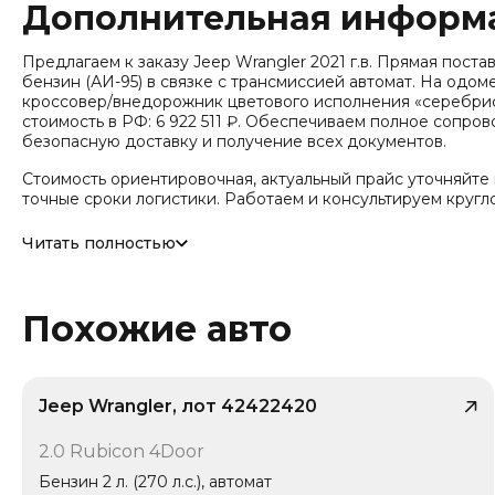
Дополнительная информ
Предлагаем к заказу Jeep Wrangler 2021 г.в. Прямая поставка 
бензин (АИ-95) в связке с трансмиссией автомат. На одо
кроссовер/внедорожник цветового исполнения «серебри
стоимость в РФ: 6 922 511 ₽. Обеспечиваем полное сопров
безопасную доставку и получение всех документов.
Стоимость ориентировочная, актуальный прайс уточняйте
точные сроки логистики. Работаем и консультируем кругл
Данный автомобиль представляет сегмент «Средний кроссо
Читать полностью
производителя - 3 года или 80 000 км. Тип привода: Пол
энергии: Бензин, Трансмиссия: 8-ст. автомат (AT, Tiptronic)
кузова/посадка: Внедорожник / Кроссовер (SUV), Тип две
входят: Ассистент смены полосы, Крепление детских кресе
Похожие авто
воздуховоды, Беспроводная связь (Bluetooth) / телефон, Р
Jeep Wrangler, лот 42422420
/ 10
2.0 Rubicon 4Door
Бензин 2 л. (270 л.с.), автомат