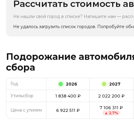
Рассчитать стоимость ав
Не нашли свой город в списке? Напишите нам — расс
Не удалось загрузить список городов. Попробуйте обн
Подорожание автомобиля
сбора
Год
2026
2027
Утильсбор
1 838 400
₽
2 022 200
₽
7 106 311
₽
Цена с утилем
6 922 511
₽
▲
2,7
%