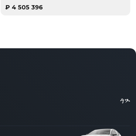
₽
4 505 396