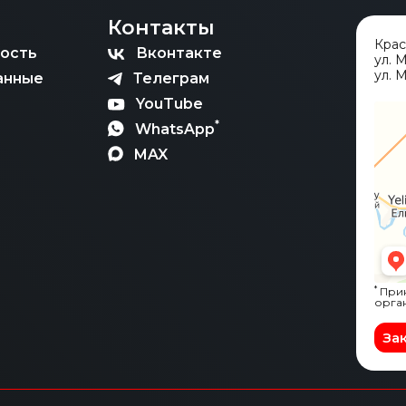
Контакты
Кра
ость
Вконтакте
ул. 
ул. М
анные
Телеграм
YouTube
*
WhatsApp
MAX
*
Прин
орга
За