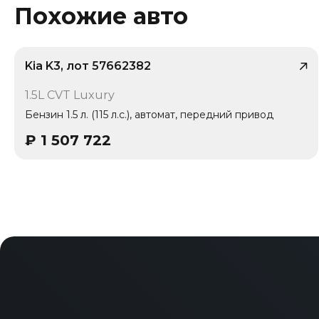
Похожие авто
Kia K3, лот 57662382
/ 5
1.5L CVT Luxury
1 владелец
Бензин 1.5 л. (115 л.с.), автомат, передний привод
₽
1 507 722