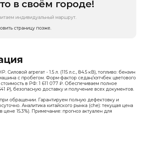
то в своём городе!
читаем индивидуальный маршрут.
овить страницу позже.
ация
 Силовой агрегат - 1.5 л. (115 л.с., 84.5 кВ), топливо: бензин
 машина с пробегом. Форм-фактор седан/хэтчбек цветового
тоимость в РФ: 1 611 077 ₽. Обеспечиваем полное
41 ₽), безопасную доставку и получение всех документов.
 при обращении. Гарантируем полную дефектовку и
суточно. Аналитика китайского рынка (che): текущая цена
 в цене 15.3%). Примечание: прогноз актуален для