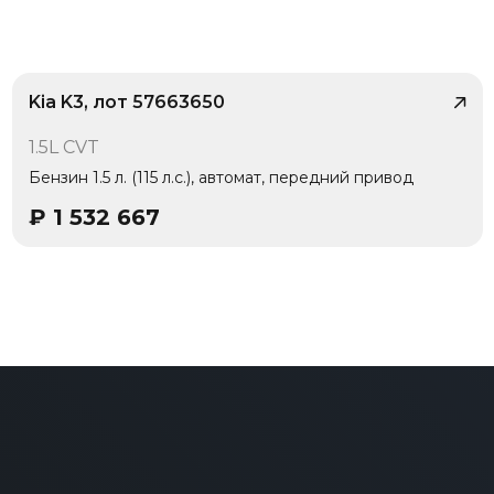
Kia K3, лот 57663650
/ 9
1.5L CVT
Бензин 1.5 л. (115 л.с.), автомат, передний привод
₽
1 532 667