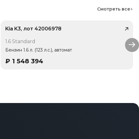
Смотреть все
Kia K3, лот 42006978
/ 10
1.6 Standard
1 владелец
Бензин 1.6 л. (123 л.с.), автомат
₽
1 548 394