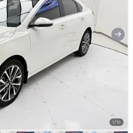
1
/
10