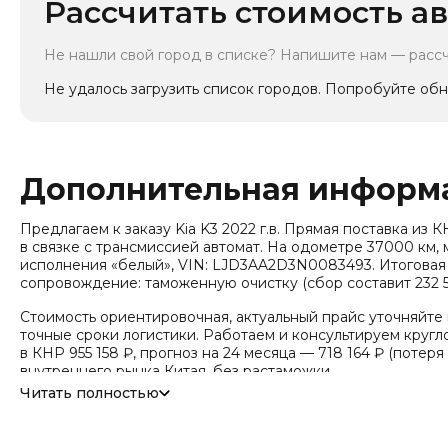
Рассчитать стоимость ав
Не нашли свой город в списке? Напишите нам — расс
Не удалось загрузить список городов. Попробуйте обн
Дополнительная информ
Предлагаем к заказу Kia K3 2022 г.в. Прямая поставка из КНР.
в связке с трансмиссией автомат. На одометре 37000 км,
исполнения «белый», VIN: LJD3AA2D3N0083493. Итоговая с
сопровождение: таможенную очистку (сбор составит 232 5
Стоимость ориентировочная, актуальный прайс уточняйте
точные сроки логистики. Работаем и консультируем кругло
в КНР 955 158 ₽, прогноз на 24 месяца — 718 164 ₽ (потеря
внутреннего рынка Китая, без растаможки.
Читать полностью
Тип привода: Передний привод (FWD).