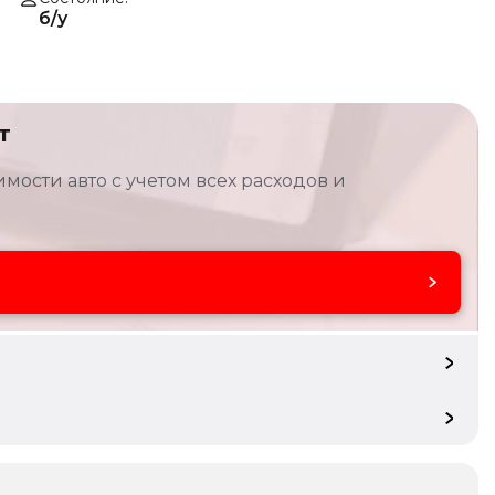
б/у
т
мости авто с учетом всех расходов и