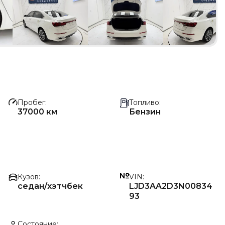
Пробег
Топливо
37000 км
Бензин
Кузов
VIN
седан/хэтчбек
LJD3AA2D3N00834
93
Состояние