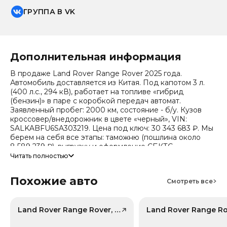
ГРУППА В VK
Дополнительная информация
В продаже Land Rover Range Rover 2025 года.
Автомобиль доставляется из Китая. Под капотом 3 л.
(400 л.с., 294 кВ), работает на топливе «гибрид
(бензин)» в паре с коробкой передач автомат.
Заявленный пробег: 2000 км, состояние - б/у. Кузов
кроссовер/внедорожник в цвете «черный», VIN:
SALKABFU6SA303219. Цена под ключ: 30 343 683 ₽. Мы
берем на себя все этапы: таможню (пошлина около
8 589 239 ₽), выгрузку и оформление СБКТС.
Читать полностью
Цена зависит от курса валют, точный расчет
запрашивайте у менеджера. Предоставим детальный
Похожие авто
отчет об авто и смету доставки. Мы на связи 24/7.
Смотреть все
Привод - Полный привод (AWD).
Land Rover Range Rover, лот 42266443