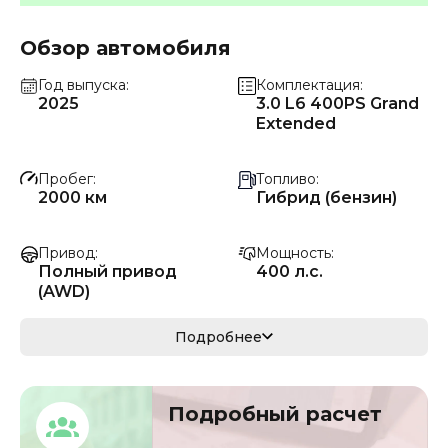
Обзор автомобиля
Год выпуска
Комплектация
2025
3.0 L6 400PS Grand
Extended
Пробег
Топливо
2000 км
Гибрид (бензин)
Привод
Мощность
Полный привод
400 л.с.
(AWD)
Коробка передач
Мощность
Подробнее
Автомат
294 кВ
Кузов
VIN
Подробный расчет
кроссовер/
SALKABFU6SA30321
внедорожник
9