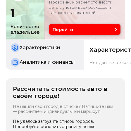
Прозрачный расчёт стоимости
авто с учетом всех расходов и
1
таможенных платежей.
Объём двигателя
Цвет
3 л
черный
Количество
Перейти
владельцев
Состояние
б/у
Характеристики
Характерис
Аналитика и финансы
Нет данных о харак
Рассчитать стоимость авто в
своём городе!
Не нашли свой город в списке? Напишите нам
— рассчитаем индивидуальный маршрут.
Не удалось загрузить список городов.
Попробуйте обновить страницу позже.