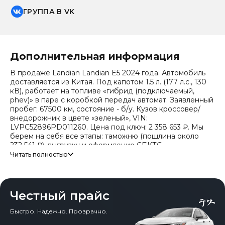
ГРУППА В VK
Дополнительная информация
В продаже Landian Landian E5 2024 года. Автомобиль
доставляется из Китая. Под капотом 1.5 л. (177 л.с., 130
кВ), работает на топливе «гибрид (подключаемый,
phev)» в паре с коробкой передач автомат. Заявленный
пробег: 67500 км, состояние - б/у. Кузов кроссовер/
внедорожник в цвете «зеленый», VIN:
LVPC52896PD011260. Цена под ключ: 2 358 653 ₽. Мы
берем на себя все этапы: таможню (пошлина около
232 541 ₽), выгрузку и оформление СБКТС.
Читать полностью
Цена зависит от курса валют, точный расчет
запрашивайте у менеджера. Предоставим детальный
отчет об авто и смету доставки. Мы на связи 24/7.
Прогноз стоимости (по данным che): сейчас авто стоит
Честный прайс
811 525 ₽, через 2 года — 598 470 ₽ (ожидаемое
снижение 14.7%). Важно: расчет без учета пошлин и
Быстро. Надежно. Прозрачно.
сборов РФ.