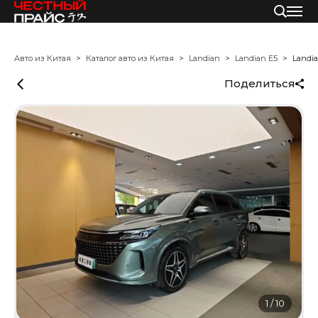
Авто из Китая
Каталог авто из Китая
Landian
Landian E5
Landia
Поделиться
1
/
10