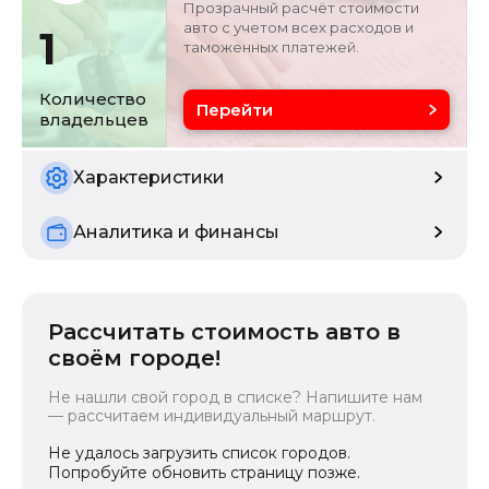
Прозрачный расчёт стоимости
0
авто с учетом всех расходов и
1
таможенных платежей.
Цвет
Состояние
зеленый
б/у
Количество
Перейти
владельцев
Характеристики
Аналитика и финансы
Рассчитать стоимость авто в
своём городе!
Не нашли свой город в списке? Напишите нам
— рассчитаем индивидуальный маршрут.
Не удалось загрузить список городов.
Попробуйте обновить страницу позже.