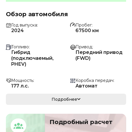
Обзор автомобиля
Год выпуска
Пробег
2024
67500 км
Топливо
Привод
Гибрид
Передний привод
(подключаемый,
(FWD)
PHEV)
Мощность
Коробка передач
177 л.с.
Автомат
Мощность
Кузов
Подробнее
130 кВ
кроссовер/
внедорожник
Подробный расчет
VIN
Объём двигателя
LVPC52896PD01126
1.5 л