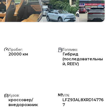
Пробег
Топливо
20000 км
Гибрид
(последовательны
й, REEV)
Кузов
VIN
кроссовер/
LFZ93AL8XRD14776
внедорожник
7