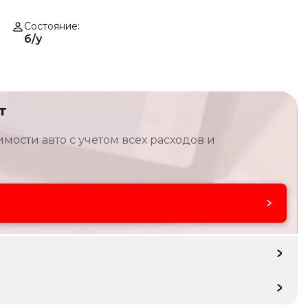
Состояние
б/у
т
мости авто с учетом всех расходов и