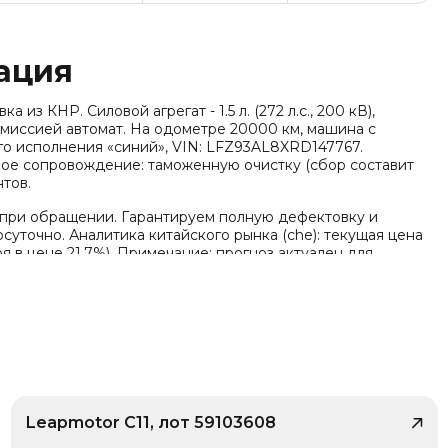
ация
 из КНР. Силовой агрегат - 1.5 л. (272 л.с., 200 кВ),
нсмиссией автомат. На одометре 20000 км, машина с
о исполнения «синий», VIN: LFZ93AL8XRD147767.
лное сопровождение: таможенную очистку (сбор составит
нтов.
 при обращении. Гарантируем полную дефектовку и
суточно. Аналитика китайского рынка (che): текущая цена
ря в цене 21.7%). Примечание: прогноз актуален для
Leapmotor C11, лот 59103608
/ 9