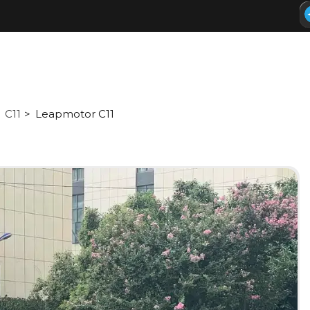
C11
Leapmotor C11