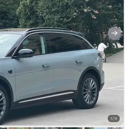
1
/
9