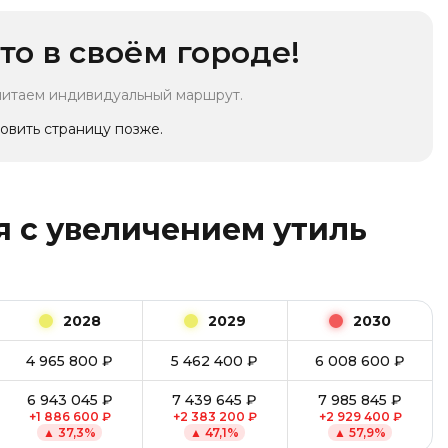
то в своём городе!
читаем индивидуальный маршрут.
овить страницу позже.
 с увеличением утиль
2028
2029
2030
4 965 800
₽
5 462 400
₽
6 008 600
₽
6 943 045
₽
7 439 645
₽
7 985 845
₽
+
1 886 600
₽
+
2 383 200
₽
+
2 929 400
₽
▲
37,3
%
▲
47,1
%
▲
57,9
%