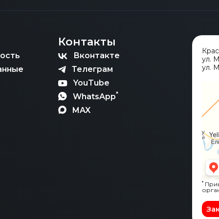
Контакты
Кра
ость
Вконтакте
ул. 
ул. М
анные
Телеграм
YouTube
*
WhatsApp
MAX
*
Прин
орга
За