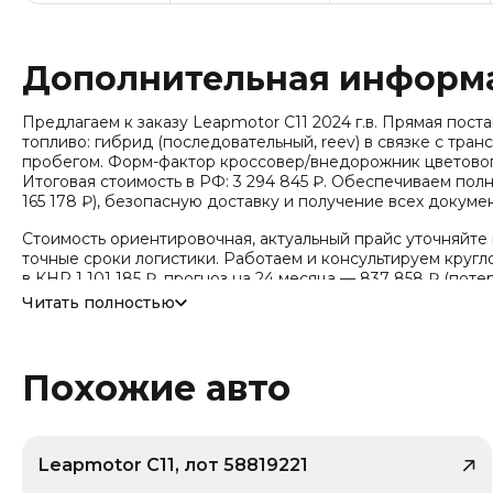
Дополнительная информ
Предлагаем к заказу Leapmotor C11 2024 г.в. Прямая поставка
топливо: гибрид (последовательный, reev) в связке с тра
пробегом. Форм-фактор кроссовер/внедорожник цветовог
Итоговая стоимость в РФ: 3 294 845 ₽. Обеспечиваем по
165 178 ₽), безопасную доставку и получение всех докуме
Стоимость ориентировочная, актуальный прайс уточняйте
точные сроки логистики. Работаем и консультируем кругло
в КНР 1 101 185 ₽, прогноз на 24 месяца — 837 858 ₽ (поте
внутреннего рынка Китая, без растаможки.
Читать полностью
Тип привода: Задний привод (RWD).
Похожие авто
Leapmotor C11, лот 58819221
/ 10