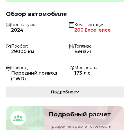
Обзор автомобиля
Год выпуска
Комплектация
2024
200 Excellence
Пробег
Топливо
29000 км
Бензин
Привод
Мощность
Передний привод
173 л.с.
(FWD)
Коробка передач
Мощность
Подробнее
Автомат
127 кВ
Кузов
VIN
Подробный расчет
седан
JTHB31B12P263807
8
Прозрачный расчёт стоимости