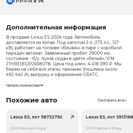
ГРУППА В VK
Дополнительная информация
В продаже Lexus ES 2024 года. Автомобиль
доставляется из Китая. Под капотом 2 л. (173 л.с., 127
кВ), работает на топливе «бензин» в паре с коробкой
передач автомат. Заявленный пробег: 29000 км,
состояние - б/у. Кузов седан в цвете «белый», VIN:
JTHB31B12P2638078. Цена под ключ: 4 418 390 ₽. Мы
берем на себя все этапы: таможню (пошлина около
492 440 ₽), выгрузку и оформление СБКТС.
Цена зависит от курса валют, точный расчет
Читать полностью
запрашивайте у менеджера. Предоставим детальный
отчет об авто и смету доставки. Мы на связи 24/7.
Похожие авто
Прогноз стоимости (по данным che): сейчас авто стоит
Смотреть все
2 559 058 ₽, через 2 года — 1 915 104 ₽ (ожидаемое
снижение 23.4%). Важно: расчет без учета пошлин и
сборов РФ.
Lexus ES, лот 58732792
Lexus ES, лот 591316
Привод - Передний привод (FWD).
200 Premium Enjoy
200 Premium Enjoy