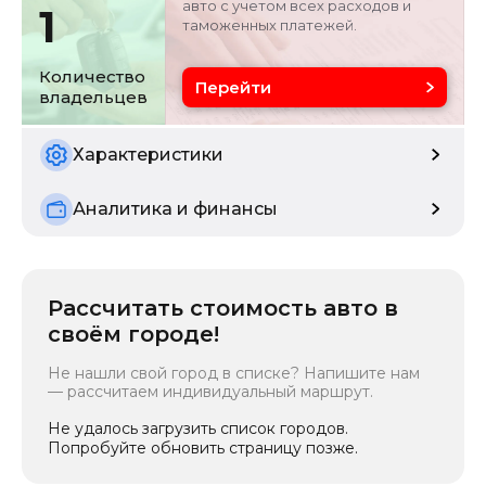
авто с учетом всех расходов и
1
таможенных платежей.
Цвет
Состояние
серебристо-серый
б/у
Количество
Перейти
владельцев
Расчетная мощность
112.5 кВ
Характеристики
Аналитика и финансы
Рассчитать стоимость авто в
своём городе!
Не нашли свой город в списке? Напишите нам
— рассчитаем индивидуальный маршрут.
Не удалось загрузить список городов.
Попробуйте обновить страницу позже.