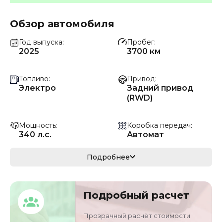
Обзор автомобиля
Год выпуска
Пробег
2025
3700 км
Топливо
Привод
Электро
Задний привод
(RWD)
Мощность
Коробка передач
340 л.с.
Автомат
Мощность
Кузов
Подробнее
250 кВ
кроссовер/
внедорожник
Подробный расчет
VIN
Объём двигателя
HLX12B15XS152483
0 л
Прозрачный расчёт стоимости
4