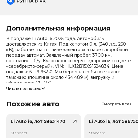
ГРУППА В VK
Дополнительная информация
В продаже Li Auto i6 2025 года. Автомобиль
доставляется из Китая. Под капотом 0 л. (340 л.с., 250
кВ), работает на топливе «электро» в паре с коробкой
передач автомат. Заявленный пробег: 3700 км,
состояние - б/у. Кузов кроссовер/внедорожник в цвете
«серебристо-серый», VIN: HLX12B15XS1524834. Цена
под ключ: 6 119 952 ₽. Мы берем на себя все этапы:
таможню (пошлина около 434 489 ₽), выгрузку и
оформление СБКТС.
Читать полностью
Цена зависит от курса валют, точный расчет
запрашивайте у менеджера. Предоставим детальный
Похожие авто
отчет об авто и смету доставки. Мы на связи 24/7.
Смотреть все
Привод - Задний привод (RWD). Дополнительно по
комплектации известно: Тип энергии: Чистый
Li Auto i6, лот 58631470
Li Auto i6, лот 58675
электромобиль, Тип кузова/посадка: 5 дверей, 5 мест
(кроссовер/SUV), Тип кузова/посадка: Внедорожник /
Standard
Standard
Кроссовер (SUV), Тип дверей: Распашные двери, Кол-