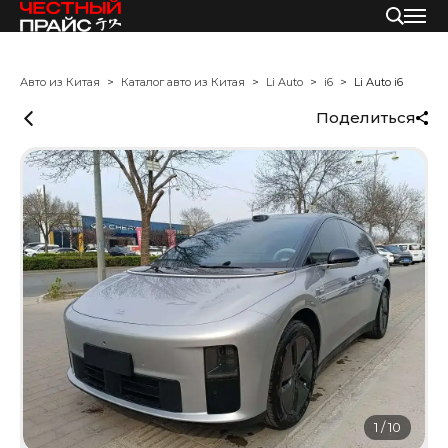
Авто из Китая
Каталог авто из Китая
Li Auto
i6
Li Auto i6
Поделиться
1
/
10