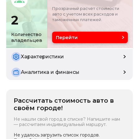
внедорожник
0
Прозрачный расчёт стоимости
авто с учетом всех расходов и
2
таможенных платежей.
Объём двигателя
Цвет
1.5 л
серебристо-серый
Количество
Перейти
владельцев
Состояние
Расчетная мощность
б/у
148.5 кВ
Характеристики
Аналитика и финансы
Рассчитать стоимость авто в
своём городе!
Не нашли свой город в списке? Напишите нам
— рассчитаем индивидуальный маршрут.
Не удалось загрузить список городов.