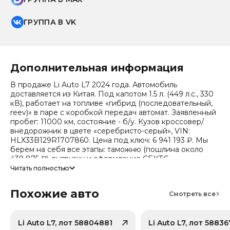
ГРУППА В VK
Дополнительная информация
В продаже Li Auto L7 2024 года. Автомобиль
доставляется из Китая. Под капотом 1.5 л. (449 л.с., 330
кВ), работает на топливе «гибрид (последовательный,
reev)» в паре с коробкой передач автомат. Заявленный
пробег: 11000 км, состояние - б/у. Кузов кроссовер/
внедорожник в цвете «серебристо-серый», VIN:
HLX33B129R1707860. Цена под ключ: 6 941 193 ₽. Мы
берем на себя все этапы: таможню (пошлина около
439 875 ₽), выгрузку и оформление СБКТС.
Читать полностью
Цена зависит от курса валют, точный расчет
запрашивайте у менеджера. Предоставим детальный
Похожие авто
отчет об авто и смету доставки. Мы на связи 24/7.
Смотреть все
Прогноз стоимости (по данным che): сейчас авто стоит
2 932 503 ₽, через 2 года — 2 154 492 ₽ (ожидаемое
снижение 25.2%). Важно: расчет без учета пошлин и
Li Auto L7, лот 58804881
Li Auto L7, лот 5883