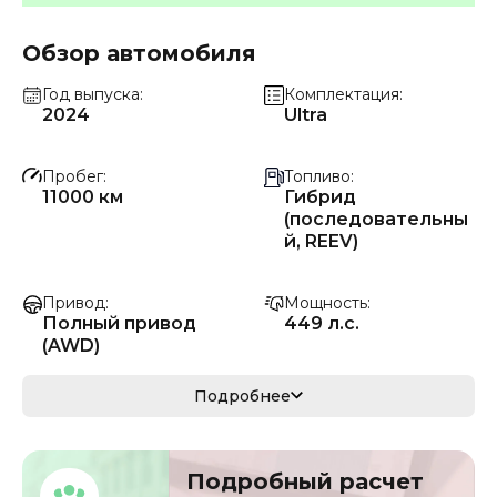
Обзор автомобиля
Год выпуска
Комплектация
2024
Ultra
Пробег
Топливо
11000 км
Гибрид
(последовательны
й, REEV)
Привод
Мощность
Полный привод
449 л.с.
(AWD)
Коробка передач
Мощность
Подробнее
Автомат
330 кВ
Кузов
VIN
Подробный расчет
кроссовер/
HLX33B129R170786