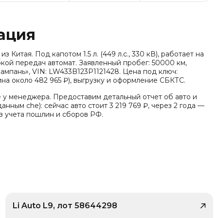
ация
 Китая. Под капотом 1.5 л. (449 л.с., 330 кВ), работает на
бкой передач автомат. Заявленный пробег: 50000 км,
ампань», VIN: LW433B123P1121428. Цена под ключ:
на около 482 965 ₽), выгрузку и оформление СБКТС.
е у менеджера. Предоставим детальный отчет об авто и
анным che): сейчас авто стоит 3 219 769 ₽, через 2 года —
ез учета пошлин и сборов РФ.
Li Auto L9, лот 58644298
/ 10