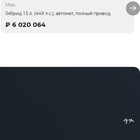
Max
1 владелец
Гибрид 1.5 л. (449 л.с.), автомат, полный привод
₽
6 020 064