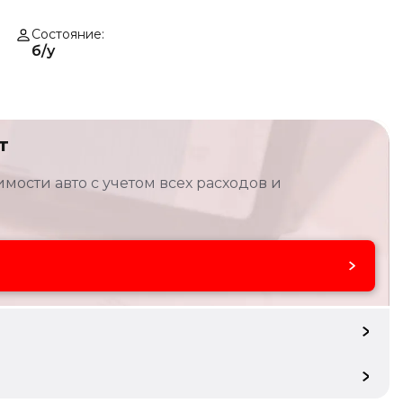
Состояние
б/у
т
мости авто с учетом всех расходов и