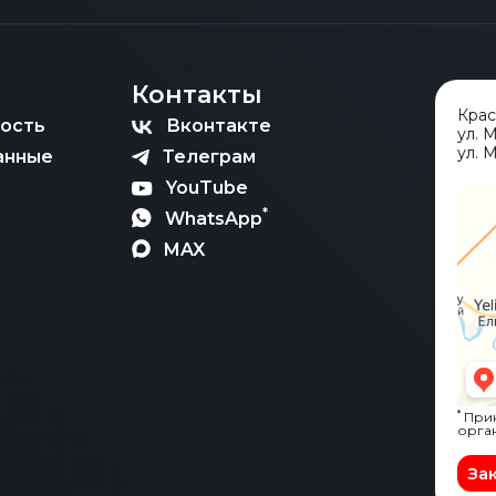
Контакты
Кра
ость
Вконтакте
ул. 
ул. М
анные
Телеграм
YouTube
*
WhatsApp
MAX
*
Прин
орга
За