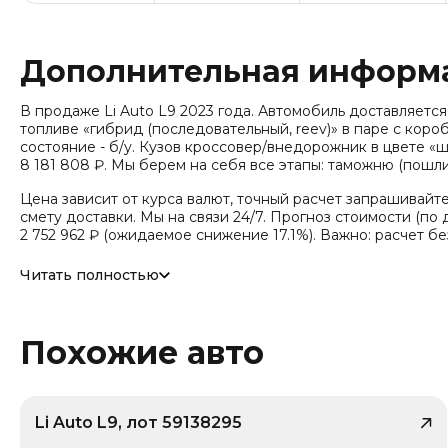
Дополнительная информ
В продаже Li Auto L9 2023 года. Автомобиль доставляется из
топливе «гибрид (последовательный, reev)» в паре с коро
состояние - б/у. Кузов кроссовер/внедорожник в цвете «ш
8 181 808 ₽. Мы берем на себя все этапы: таможню (пошли
Цена зависит от курса валют, точный расчет запрашивайт
смету доставки. Мы на связи 24/7. Прогноз стоимости (по д
2 752 962 ₽ (ожидаемое снижение 17.1%). Важно: расчет б
Привод - Полный привод (AWD).
Читать полностью
Похожие авто
Li Auto L9, лот 59138295
/ 10