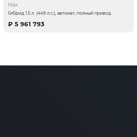
Max
1 владелец
Гибрид 1.5 л. (449 л.с.), автомат, полный привод
₽
5 961 793