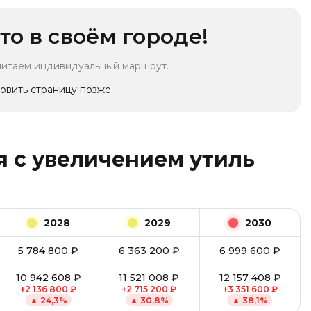
то в своём городе!
читаем индивидуальный маршрут.
овить страницу позже.
 с увеличением утиль
2028
2029
2030
5 784 800
₽
6 363 200
₽
6 999 600
₽
10 942 608
₽
11 521 008
₽
12 157 408
₽
+
2 136 800
₽
+
2 715 200
₽
+
3 351 600
₽
▲
24,3
%
▲
30,8
%
▲
38,1
%