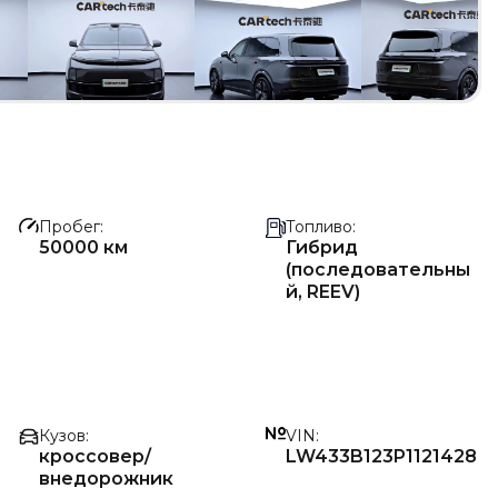
Пробег
Топливо
50000 км
Гибрид
(последовательны
й, REEV)
Кузов
VIN
кроссовер/
LW433B123P1121428
внедорожник