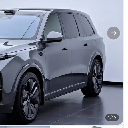
1
/
10