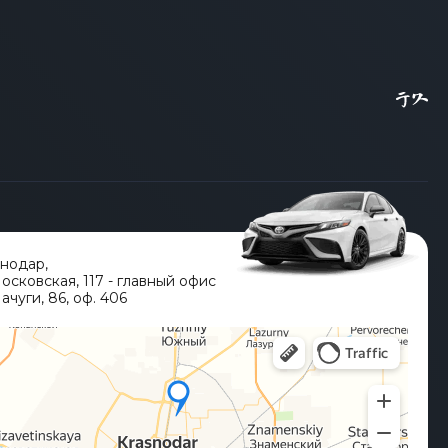
снодар
,
Московская, 117 - главный офис
ачуги, 86, оф. 406