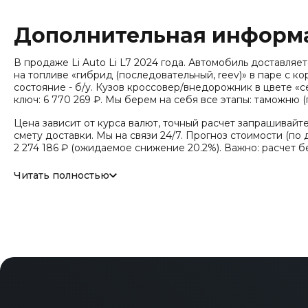
Дополнительная информ
В продаже Li Auto Li L7 2024 года. Автомобиль доставляется
на топливе «гибрид (последовательный, reev)» в паре с ко
состояние - б/у. Кузов кроссовер/внедорожник в цвете «
ключ: 6 770 269 ₽. Мы берем на себя все этапы: таможню 
Цена зависит от курса валют, точный расчет запрашивайт
смету доставки. Мы на связи 24/7. Прогноз стоимости (по д
2 274 186 ₽ (ожидаемое снижение 20.2%). Важно: расчет 
Модель относится к классу «Средний-большой внедорожник 
Читать полностью
лет или 100 000 км. Привод - Полный привод (AWD). Допо
Увеличитель запаса хода (EREV), Трансмиссия: Одноступен
мест (кроссовер/SUV), Тип кузова/посадка: Внедорожник 
дверей: 5. Среди опций комплектации: Ассистент смены 
полосы, Автономное торможение, Электропривод багажник
Бесключевой запуск, Активные заслонки решетки, Подог
дисплей (HUD), Встроенный видеорегистратор.