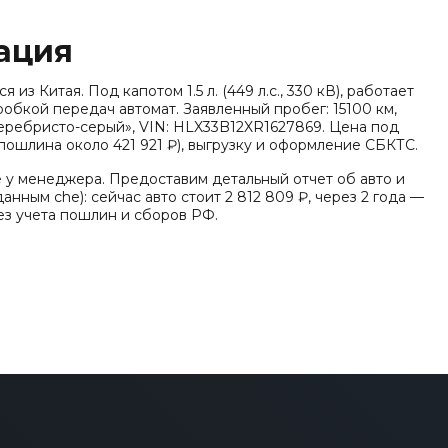
ация
 из Китая. Под капотом 1.5 л. (449 л.с., 330 кВ), работает
робкой передач автомат. Заявленный пробег: 15100 км,
серебристо-серый», VIN: HLX33B12XR1627869. Цена под
(пошлина около 421 921 ₽), выгрузку и оформление СБКТС.
е у менеджера. Предоставим детальный отчет об авто и
анным che): сейчас авто стоит 2 812 809 ₽, через 2 года —
без учета пошлин и сборов РФ.
(SUV)» (эко-стандарт Китай VI), заводская гарантия - 5
лнительно по комплектации известно: Тип энергии:
чатая трансмиссия (EV), Тип кузова/посадка: 5 дверей, 5
/ Кроссовер (SUV), Тип дверей: Распашные двери, Кол-во
полосы, Удержание полосы, Предупреждение схода с
а, Открытие багажника без помощи рук (Hands-free),
рев руля, Цифровая приборная панель, Проекционный