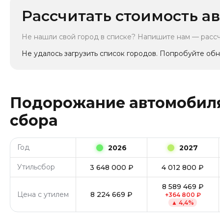
Рассчитать стоимость ав
Не нашли свой город в списке? Напишите нам — расс
Не удалось загрузить список городов. Попробуйте обн
Подорожание автомобиля
сбора
Год
2026
2027
Утильсбор
3 648 000
₽
4 012 800
₽
8 589 469
₽
Цена с утилем
8 224 669
₽
+
364 800
₽
▲
4,4
%