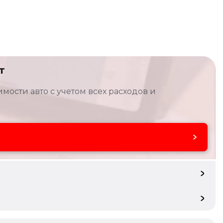
т
мости авто с учетом всех расходов и