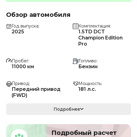
Обзор автомобиля
Год выпуска
Комплектация
2025
1.5TD DCT
Champion Edition
Pro
Пробег
Топливо
11000 км
Бензин
Привод
Мощность
Передний привод
181 л.с.
(FWD)
Коробка передач
Мощность
Подробнее
Автомат
133 кВ
Кузов
VIN
Подробный расчет
седан/хэтчбек
L6T7824Z5SZ50050