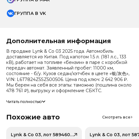
ГРУППА В VK
Дополнительная информация
В продаже Lynk & Co 03 2025 года. Автомобиль
доставляется из Китая. Под капотом 1.5 л. (181 л.с., 133
кВ), работает на топливе «бензин» в паре с коробкой
передач автомат. Заявленный пробег: 11000 км,
состояние - б/у. Кузов седан/хэтчбек в цвете «银/灰色»,
VIN: L6T7824Z5SZ500506. Цена под ключ: 2 642 906 ₽.
Мы берем на себя все этапы: таможню (пошлина около
478 761 ₽), выгрузку и оформление СБКТС.
Цена зависит от курса валют, точный расчет
Читать полностью
запрашивайте у менеджера. Предоставим детальный
отчет об авто и смету доставки. Мы на связи 24/7.
Похожие авто
Смотреть все
Прогноз стоимости (по данным che): сейчас авто стоит
848 630 ₽, через 2 года — 718 164 ₽ (ожидаемое
снижение 23.2%). Важно: расчет без учета пошлин и
сборов РФ.
Lynk & Co 03, лот 58946039