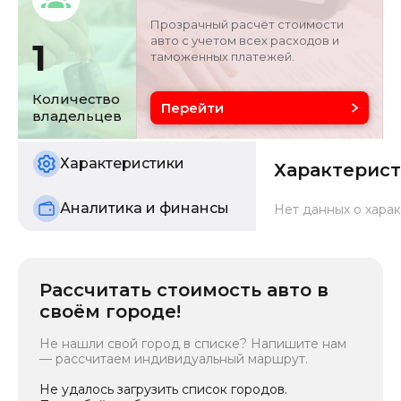
6
Прозрачный расчёт стоимости
авто с учетом всех расходов и
1
таможенных платежей.
Объём двигателя
Цвет
1.5 л
银/灰色
Количество
Перейти
владельцев
Состояние
б/у
Характеристики
Характерис
Аналитика и финансы
Нет данных о харак
Рассчитать стоимость авто в
своём городе!
Не нашли свой город в списке? Напишите нам
— рассчитаем индивидуальный маршрут.
Не удалось загрузить список городов.