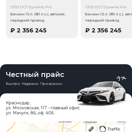
Привод - Передний привод (FWD).
1.5TD DCT Dynamic Pro
1.5TD DCT Dynamic Pro
Бензин 1.5 л. (181 л.с.), автомат,
Бензин 1.5 л. (181 л.с.), ав
передний привод
передний привод
₽
2 356 245
₽
2 356 245
Честный прайс
Быстро. Надежно. Прозрачно.
Краснодар
,
ул. Московская, 117 - главный офис
ул. Мачуги, 86, оф. 406