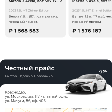
снижение 17.4%). Важно: расчет без учета пошлин и
Mazda 3 Axela, лот 58793196
сборов РФ.
2023 1.5L MT Zhimei Edition
2023 1.5L MT Zhimei Editio
Привод - Передний привод (FWD).
Бензин 1.5 л. (117 л.с.), механика,
Бензин 1.5 л. (117 л.с.), ме
передний привод
передний привод
₽
1 568 583
₽
1 576 187
Честный прайс
Быстро. Надежно. Прозрачно.
Краснодар
,
ул. Московская, 117 - главный офис
ул. Мачуги, 86, оф. 406