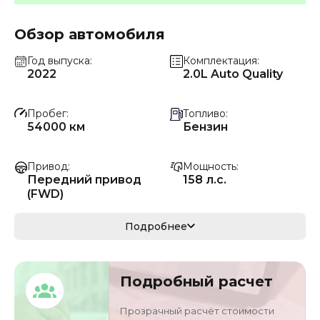
Обзор автомобиля
Год выпуска
Комплектация
2022
2.0L Auto Quality
Пробег
Топливо
54000 км
Бензин
Привод
Мощность
Передний привод
158 л.с.
(FWD)
Коробка передач
Мощность
Подробнее
Автомат
116 кВ
Кузов
VIN
Подробный расчет
седан/хэтчбек
LVRHDFAC9MN2032
09
Прозрачный расчёт стоимости