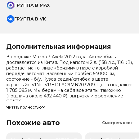
ГРУППА В MAX
ГРУППА В VK
Дополнительная информация
В продаже Mazda 3 Axela 2022 года. Автомобиль
доставляется из Китая. Под капотом 2 л. (158 л.с., 116 кВ),
работает на топливе «бензин» в паре с коробкой
передач автомат. Заявленный пробег: 54000 км,
состояние - б/у. Кузов седан/хэтчбек в цвете
«красный», VIN: LVRHDFAC9MN203209. Цена под ключ:
1 785 095 ₽. Мы берем на себя все этапы: таможню
(пошлина около 492 440 ₽), выгрузку и оформление
СБКТС.
Читать полностью
Цена зависит от курса валют, точный расчет
запрашивайте у менеджера. Предоставим детальный
Похожие авто
отчет об авто и смету доставки. Мы на связи 24/7.
Смотреть все
Прогноз стоимости (по данным che): сейчас авто стоит
871 372 ₽, через 2 года — 718 164 ₽ (ожидаемое