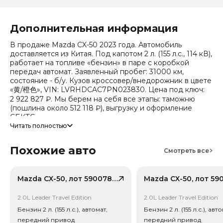
Дополнительная информация
В продаже Mazda CX-50 2023 года. Автомобиль
доставляется из Китая. Под капотом 2 л. (155 л.с., 114 кВ),
работает на топливе «бензин» в паре с коробкой
передач автомат. Заявленный пробег: 31000 км,
состояние - б/у. Кузов кроссовер/внедорожник в цвете
«黄/橙色», VIN: LVRHDCAC7PN023830. Цена под ключ:
2 922 827 ₽. Мы берем на себя все этапы: таможню
(пошлина около 512 118 ₽), выгрузку и оформление
СБКТС.
Читать полностью
Цена зависит от курса валют, точный расчет
запрашивайте у менеджера. Предоставим детальный
Похожие авто
Смотреть все
отчет об авто и смету доставки. Мы на связи 24/7.
Прогноз стоимости (по данным che): сейчас авто стоит
1 953 749 ₽, через 2 года — 1 483 860 ₽ (ожидаемое
снижение 20.5%). Важно: расчет без учета пошлин и
Mazda CX-50, лот 59007872
сборов РФ.
2.0L Leader Travel Edition
2.0L Leader Travel Edition
Привод - Передний привод (FWD).
Бензин 2 л. (155 л.с.), автомат,
Бензин 2 л. (155 л.с.), авто
передний привод
передний привод