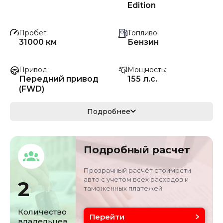
Edition
Пробег
Топливо
31000 км
Бензин
Привод
Мощность
Передний привод
155 л.с.
(FWD)
Коробка передач
Мощность
Подробнее
Автомат
114 кВ
Кузов
VIN
Подробный расчет
кроссовер/
LVRHDCAC7PN0238
внедорожник
30
Прозрачный расчёт стоимости
авто с учетом всех расходов и
2
таможенных платежей.
Объём двигателя
Цвет
2 л
黄/橙色
Количество
Перейти
владельцев