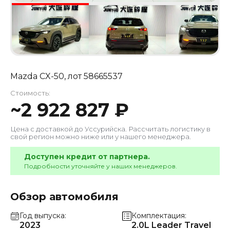
Mazda CX-50
, лот
58665537
Стоимость:
~
2 922 827
₽
Цена с доставкой до
Уссурийска
. Рассчитать логистику в
свой регион можно ниже или у нашего менеджера.
Доступен кредит от партнера.
Подробности уточняйте у наших менеджеров.
Обзор автомобиля
Год выпуска
Комплектация
2023
2.0L Leader Travel