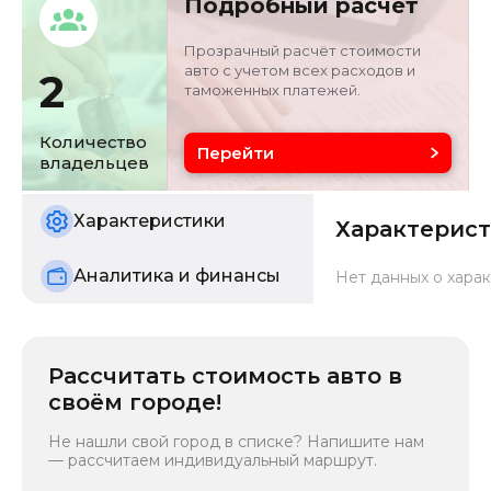
Подробный расчет
седан/хэтчбек
W1K3F5BB9NN2627
84
Прозрачный расчёт стоимости
авто с учетом всех расходов и
2
таможенных платежей.
Объём двигателя
Цвет
2 л
черный
Количество
Перейти
владельцев
Состояние
б/у
Характеристики
Характерис
Аналитика и финансы
Нет данных о харак
Рассчитать стоимость авто в
своём городе!
Не нашли свой город в списке? Напишите нам
— рассчитаем индивидуальный маршрут.