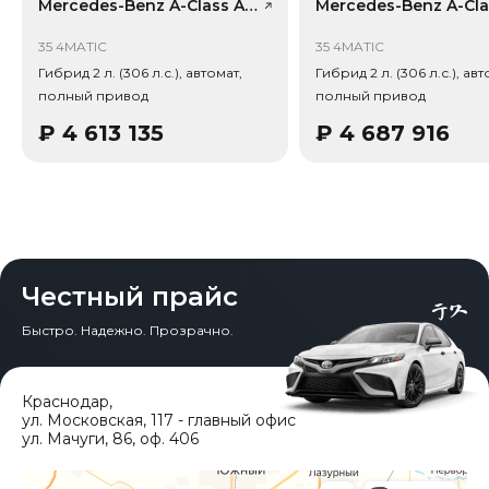
рынка (che): текущая цена в КНР 2 130 553 ₽, прогноз на
Mercedes-Benz A-Class AMG (Import), лот 59034045
24 месяца — 1 556 022 ₽ (потеря в цене 23.7%).
Примечание: прогноз актуален для внутреннего рынка
35 4MATIC
35 4MATIC
Китая, без растаможки.
Гибрид 2 л. (306 л.с.), автомат,
Гибрид 2 л. (306 л.с.), авт
полный привод
полный привод
Тип привода: Полный привод (AWD).
₽
4 613 135
₽
4 687 916
Честный прайс
Быстро. Надежно. Прозрачно.
Краснодар
,
ул. Московская, 117 - главный офис
ул. Мачуги, 86, оф. 406