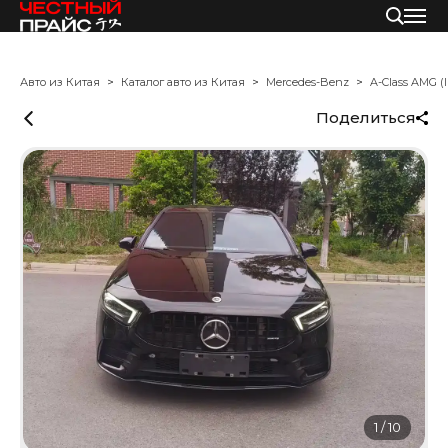
Авто из Китая
Каталог авто из Китая
Mercedes-Benz
A-Class AMG (
Поделиться
1
/
10