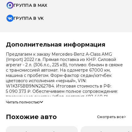
ГРУППА В MAX
ГРУППА В VK
Дополнительная информация
Предлагаем к заказу Mercedes-Benz A-Class AMG
(Import) 2022 г.в. Прямая поставка из КНР. Силовой
агрегат - 2 л. (306 л.с., 225 кВ), топливо: бензин в связке
с трансмиссией автомат. На одометре 67000 км,
машина с пробегом. Форм-фактор седан/хэтчбек
цветового исполнения «черный», VIN:
W1K3F5BB9NN262784. Итоговая стоимость в РФ:
5 090 373 ₽. Обеспечиваем полное сопровождение:
таможенную очистку (сбор составит 492 440 ₽),
безопасную доставку и получение всех документов.
Читать полностью
Стоимость ориентировочная, актуальный прайс
Похожие авто
уточняйте при обращении. Гарантируем полную
Смотреть все
дефектовку и точные сроки логистики. Работаем и
консультируем круглосуточно. Аналитика китайского